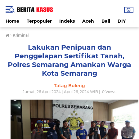
Home
Terpopuler
Indeks
Aceh
Bali
DIY
De
›
Kriminal
Lakukan Penipuan dan
Penggelapan Sertifikat Tanah,
Polres Semarang Amankan Warga
Kota Semarang
Tatag Buleng
Jumat, 26 April 2024 | April 26, 2024 WIB |
0
Views