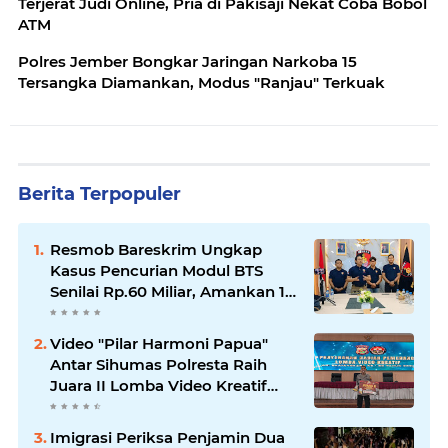
Terjerat Judi Online, Pria di Pakisaji Nekat Coba Bobol
ATM
Polres Jember Bongkar Jaringan Narkoba 15
Tersangka Diamankan, Modus "Ranjau" Terkuak
Berita Terpopuler
Resmob Bareskrim Ungkap
Kasus Pencurian Modul BTS
Senilai Rp.60 Miliar, Amankan 12
Tersangka
Video "Pilar Harmoni Papua"
Antar Sihumas Polresta Raih
Juara II Lomba Video Kreatif
Hari Bhayangkara ke-80
Imigrasi Periksa Penjamin Dua