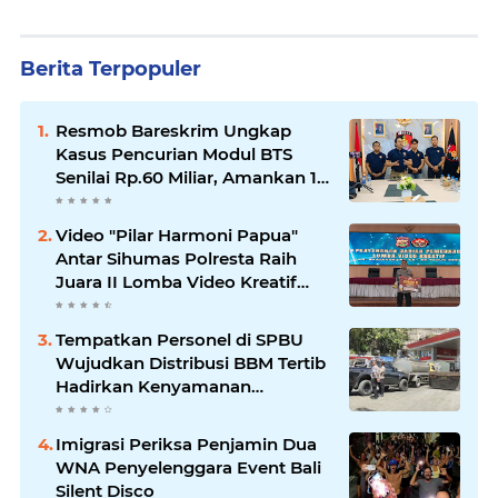
Berita Terpopuler
Resmob Bareskrim Ungkap
Kasus Pencurian Modul BTS
Senilai Rp.60 Miliar, Amankan 12
Tersangka
Video "Pilar Harmoni Papua"
Antar Sihumas Polresta Raih
Juara II Lomba Video Kreatif
Hari Bhayangkara ke-80
‎Tempatkan Personel di SPBU
Wujudkan Distribusi BBM Tertib
Hadirkan Kenyamanan
Masyarakat
Imigrasi Periksa Penjamin Dua
WNA Penyelenggara Event Bali
Silent Disco