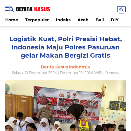
Home
Terpopuler
Indeks
Aceh
Bali
DIY
De
Logistik Kuat, Polri Presisi Hebat,
Indonesia Maju Polres Pasuruan
gelar Makan Bergizi Gratis
Berita Kasus Indonesia
Selasa, 10 Desember 2024 | Desember 10, 2024 WIB |
0
Views