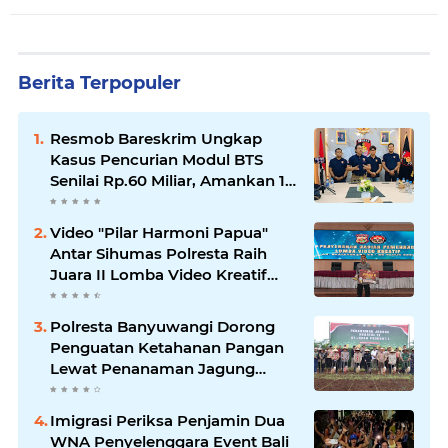
Berita Terpopuler
Resmob Bareskrim Ungkap
Kasus Pencurian Modul BTS
Senilai Rp.60 Miliar, Amankan 12
Tersangka
Video "Pilar Harmoni Papua"
Antar Sihumas Polresta Raih
Juara II Lomba Video Kreatif
Hari Bhayangkara ke-80
Polresta Banyuwangi Dorong
Penguatan Ketahanan Pangan
Lewat Penanaman Jagung
Kuartal IV 2025
Imigrasi Periksa Penjamin Dua
WNA Penyelenggara Event Bali