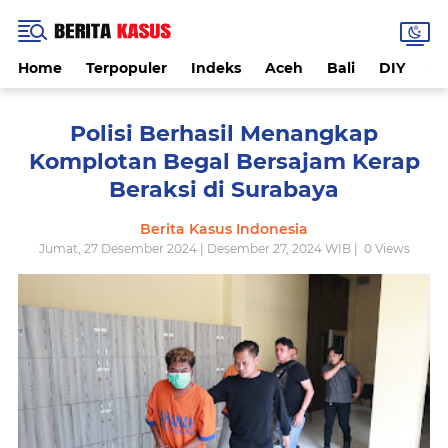
Home
Terpopuler
Indeks
Aceh
Bali
DIY
De
Polisi Berhasil Menangkap
Komplotan Begal Bersajam Kerap
Beraksi di Surabaya
Berita Kasus Indonesia
Jumat, 27 Desember 2024 | Desember 27, 2024 WIB |
0
Views