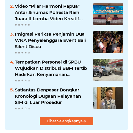
Video "Pilar Harmoni Papua"
Antar Sihumas Polresta Raih
Juara II Lomba Video Kreatif
Hari Bhayangkara ke-80
Imigrasi Periksa Penjamin Dua
WNA Penyelenggara Event Bali
Silent Disco
‎Tempatkan Personel di SPBU
Wujudkan Distribusi BBM Tertib
Hadirkan Kenyamanan
Masyarakat
Satlantas Denpasar Bongkar
Kronologi Dugaan Pelayanan
SIM di Luar Prosedur
Lihat Selengkapnya