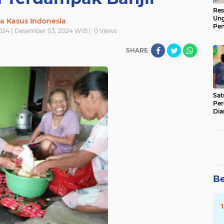
Res
Ung
ta Kasus Indonesia
Pen
024 | Desember 03, 2024 WIB |
0
Views
Sen
Ama
SHARE
‎Sa
Per
Dia
Be