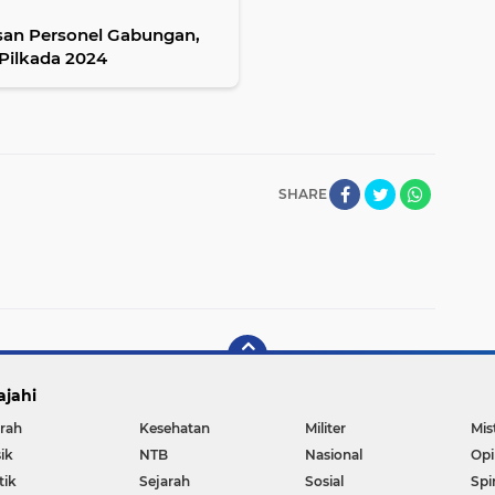
san Personel Gabungan,
Pilkada 2024
SHARE
ajahi
rah
Kesehatan
Militer
Mis
ik
NTB
Nasional
Opi
tik
Sejarah
Sosial
Spi