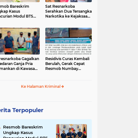
mob Bareskrim
Sat Resnarkoba
kap Kasus
Serahkan Dua Tersangka
curian Modul BTS
Narkotika ke Kejaksaan
ilai Rp.60 Miliar,
Negeri Jayapura
nkan 12 Tersangka
tresnarkoba Gagalkan
‎Residivis Curas Kembali
edaran Ganja Pria
Berulah, Gerak Cepat
mankan di Kawasan
Resmob Numbay
Berhasil Ciduk Pelaku &
Ke Halaman Kriminal
rita Terpopuler
Resmob Bareskrim
Ungkap Kasus