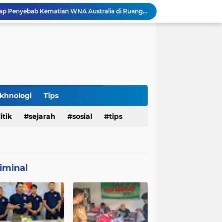
Penemuan Jenazah Perempuan di Kos Denpasar Gegerkan Warga, Polisi Lakukan Penyelidikan dan Autopsi
Satlantas Denpasar Bongkar Kronologi Dugaan Pelayanan SIM di Luar Prosedur
Tragedi Dini Hari Jembatan Merah Youtefa, Tim Gabungan Evakuasi Korban Pemancing Jatuh ke Laut
25 WN Vietnam Dipulangkan dari Indonesia, Rudenim Tanjungpinang Pastikan Proses Sesuai Prosedur
an Jenazah Kelima Korban KM Mutiara Sentosa II
Polresta Denpasar Ungkap Kasus Narkoba, Temukan Senpi dan Airsoft Gun Saat Pengerebekan
Imigrasi Periksa Penjamin Dua WNA Penyelenggara Event Bali Silent Disco
Polres Pasuruan Tegaskan Komitmen Penegakan Disiplin, Propam Dalami Dugaan Pelanggaran Anggota
khnologi
Tips
Polres Pasuruan Bongkar Jaringan Peredaran Narkoba Amankan Tiga Orang Tersangka
itik
sejarah
sosial
tips
Hasil Penyelidikan Ungkap Penyebab Kematian WNA Australia di Ruang Detensi Imigrasi
iminal