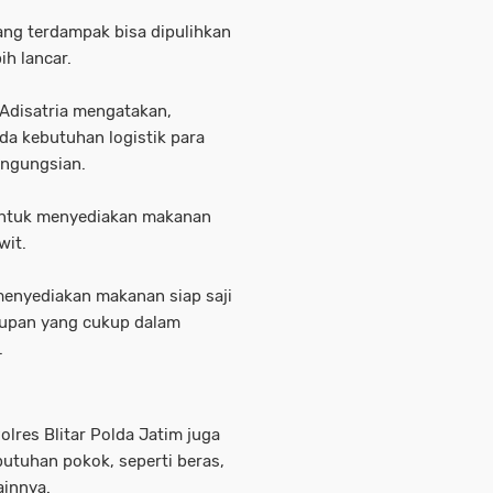
ang terdampak bisa dipulihkan
ih lancar.
 Adisatria mengatakan,
ada kebutuhan logistik para
engungsian.
ntuk menyediakan makanan
wit.
menyediakan makanan siap saji
supan yang cukup dalam
.
lres Blitar Polda Jatim juga
tuhan pokok, seperti beras,
ainnya.