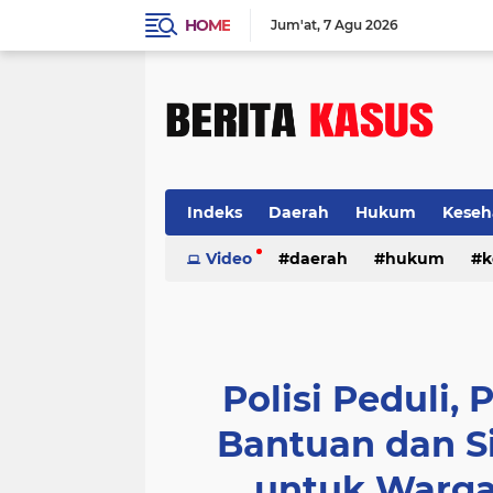
HOME
Jum'at
7 Agu 2026
Indeks
Daerah
Hukum
Keseh
Video
daerah
hukum
k
Polisi Peduli, 
Bantuan dan 
untuk Warga