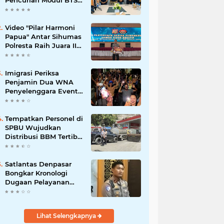
Pencurian Modul BTS
Senilai Rp.60 Miliar,
Amankan 12 Tersangka
Video "Pilar Harmoni
Papua" Antar Sihumas
Polresta Raih Juara II
Lomba Video Kreatif
Hari Bhayangkara ke-
80
Imigrasi Periksa
Penjamin Dua WNA
Penyelenggara Event
Bali Silent Disco
‎Tempatkan Personel di
SPBU Wujudkan
Distribusi BBM Tertib
Hadirkan Kenyamanan
Masyarakat
Satlantas Denpasar
Bongkar Kronologi
Dugaan Pelayanan
SIM di Luar Prosedur
Lihat Selengkapnya