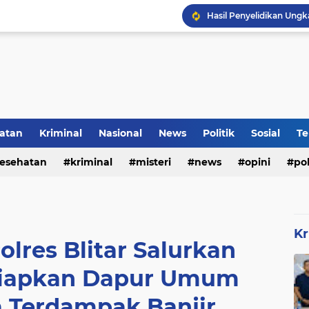
DVI Polda Jatim Serahk
atan
Kriminal
Nasional
News
Politik
Sosial
Te
esehatan
kriminal
misteri
news
opini
pol
Kr
Polres Blitar Salurkan
Siapkan Dapur Umum
 Terdampak Banjir