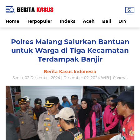
Home
Terpopuler
Indeks
Aceh
Bali
DIY
De
Polres Malang Salurkan Bantuan
untuk Warga di Tiga Kecamatan
Terdampak Banjir
Berita Kasus Indonesia
Senin, 02 Desember 2024 | Desember 02, 2024 WIB |
0
Views