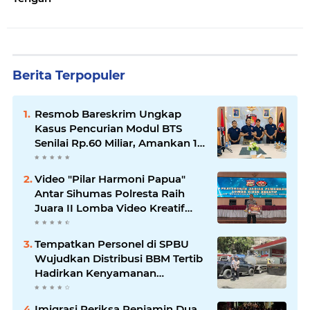
Berita Terpopuler
Resmob Bareskrim Ungkap
Kasus Pencurian Modul BTS
Senilai Rp.60 Miliar, Amankan 12
Tersangka
Video "Pilar Harmoni Papua"
Antar Sihumas Polresta Raih
Juara II Lomba Video Kreatif
Hari Bhayangkara ke-80
‎Tempatkan Personel di SPBU
Wujudkan Distribusi BBM Tertib
Hadirkan Kenyamanan
Masyarakat
Imigrasi Periksa Penjamin Dua