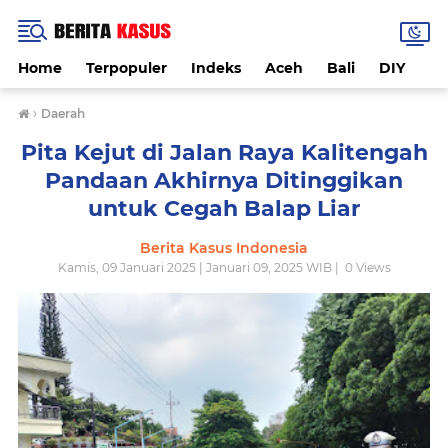
Home
Terpopuler
Indeks
Aceh
Bali
DIY
De
›
Daerah
Pita Kejut di Jalan Raya Kalitengah
Pandaan Akhirnya Ditinggikan
untuk Cegah Balap Liar
Berita Kasus Indonesia
Kamis, 09 Januari 2025 | Januari 09, 2025 WIB |
0
Views