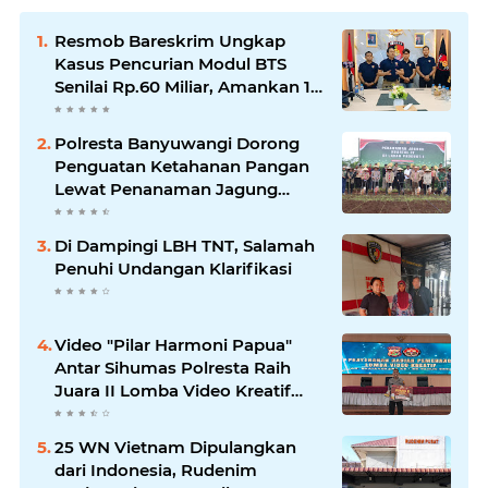
Resmob Bareskrim Ungkap
Kasus Pencurian Modul BTS
Senilai Rp.60 Miliar, Amankan 12
Tersangka
Polresta Banyuwangi Dorong
Penguatan Ketahanan Pangan
Lewat Penanaman Jagung
Kuartal IV 2025
Di Dampingi LBH TNT, Salamah
Penuhi Undangan Klarifikasi
Video "Pilar Harmoni Papua"
Antar Sihumas Polresta Raih
Juara II Lomba Video Kreatif
Hari Bhayangkara ke-80
25 WN Vietnam Dipulangkan
dari Indonesia, Rudenim