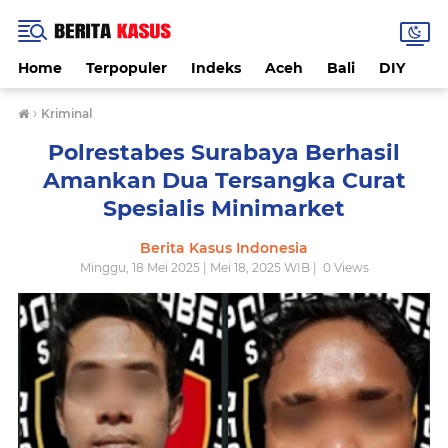
Home
Terpopuler
Indeks
Aceh
Bali
DIY
De
›
Kriminal
Polrestabes Surabaya Berhasil
Amankan Dua Tersangka Curat
Spesialis Minimarket
Berita Kasus Indonesia
Minggu, 18 Mei 2025 | Mei 18, 2025 WIB |
0
Views