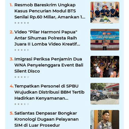
Resmob Bareskrim Ungkap
Kasus Pencurian Modul BTS
Senilai Rp.60 Miliar, Amankan 12
Tersangka
Video "Pilar Harmoni Papua"
Antar Sihumas Polresta Raih
Juara II Lomba Video Kreatif
Hari Bhayangkara ke-80
Imigrasi Periksa Penjamin Dua
WNA Penyelenggara Event Bali
Silent Disco
‎Tempatkan Personel di SPBU
Wujudkan Distribusi BBM Tertib
Hadirkan Kenyamanan
Masyarakat
Satlantas Denpasar Bongkar
Kronologi Dugaan Pelayanan
SIM di Luar Prosedur