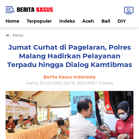
Home
Terpopuler
Indeks
Aceh
Bali
DIY
De
›
News
Jumat Curhat di Pagelaran, Polres
Malang Hadirkan Pelayanan
Terpadu hingga Dialog Kamtibmas
Berita Kasus Indonesia
Kamis, 10 Juli 2025 | Juli 10, 2025 WIB |
0
Views