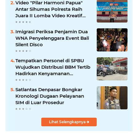
Video "Pilar Harmoni Papua"
Antar Sihumas Polresta Raih
Juara II Lomba Video Kreatif
Hari Bhayangkara ke-80
Imigrasi Periksa Penjamin Dua
WNA Penyelenggara Event Bali
Silent Disco
‎Tempatkan Personel di SPBU
Wujudkan Distribusi BBM Tertib
Hadirkan Kenyamanan
Masyarakat
Satlantas Denpasar Bongkar
Kronologi Dugaan Pelayanan
SIM di Luar Prosedur
Lihat Selengkapnya