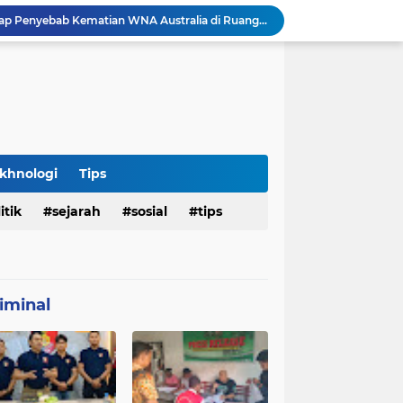
Hasil Penyelidikan Ungkap Penyebab Kematian WNA Australia di Ruang Detensi Imigrasi
Penemuan Jenazah Perempuan di Kos Denpasar Gegerkan Warga, Polisi Lakukan Penyelidikan dan Autopsi
Satlantas Denpasar Bongkar Kronologi Dugaan Pelayanan SIM di Luar Prosedur
Tragedi Dini Hari Jembatan Merah Youtefa, Tim Gabungan Evakuasi Korban Pemancing Jatuh ke Laut
25 WN Vietnam Dipulangkan dari Indonesia, Rudenim Tanjungpinang Pastikan Proses Sesuai Prosedur
an Jenazah Kelima Korban KM Mutiara Sentosa II
Polresta Denpasar Ungkap Kasus Narkoba, Temukan Senpi dan Airsoft Gun Saat Pengerebekan
Imigrasi Periksa Penjamin Dua WNA Penyelenggara Event Bali Silent Disco
khnologi
Tips
Polres Pasuruan Tegaskan Komitmen Penegakan Disiplin, Propam Dalami Dugaan Pelanggaran Anggota
itik
sejarah
sosial
tips
Polres Pasuruan Bongkar Jaringan Peredaran Narkoba Amankan Tiga Orang Tersangka
iminal