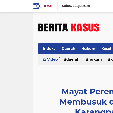
HOME
Sabtu
8 Agu 2026
Indeks
Daerah
Hukum
Keseh
Video
daerah
hukum
k
Mayat Pere
Membusuk d
Karangpa