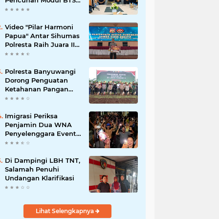
Pencurian Modul BTS
Senilai Rp.60 Miliar,
Amankan 12 Tersangka
Video "Pilar Harmoni
Papua" Antar Sihumas
Polresta Raih Juara II
Lomba Video Kreatif
Hari Bhayangkara ke-
80
Polresta Banyuwangi
Dorong Penguatan
Ketahanan Pangan
Lewat Penanaman
Jagung Kuartal IV
2025
Imigrasi Periksa
Penjamin Dua WNA
Penyelenggara Event
Bali Silent Disco
Di Dampingi LBH TNT,
Salamah Penuhi
Undangan Klarifikasi
Lihat Selengkapnya