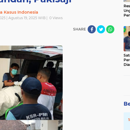
Res
Ung
ta Kasus Indonesia
Pen
025 | Agustus 19, 2025 WIB |
0
Views
Sen
Ama
SHARE
‎Sa
Per
Dia
Be