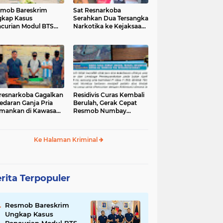
mob Bareskrim
Sat Resnarkoba
kap Kasus
Serahkan Dua Tersangka
curian Modul BTS
Narkotika ke Kejaksaan
ilai Rp.60 Miliar,
Negeri Jayapura
nkan 12 Tersangka
tresnarkoba Gagalkan
‎Residivis Curas Kembali
edaran Ganja Pria
Berulah, Gerak Cepat
mankan di Kawasan
Resmob Numbay
Berhasil Ciduk Pelaku &
Ke Halaman Kriminal
rita Terpopuler
Resmob Bareskrim
Ungkap Kasus