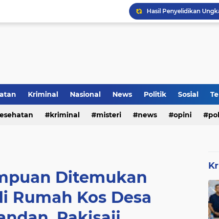
DVI Polda Jatim Serahk
atan
Kriminal
Nasional
News
Politik
Sosial
Te
esehatan
kriminal
misteri
news
opini
pol
Kr
mpuan Ditemukan
i Rumah Kos Desa
ndan, Pakisaji