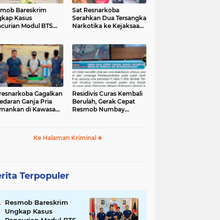
mob Bareskrim
Sat Resnarkoba
kap Kasus
Serahkan Dua Tersangka
curian Modul BTS
Narkotika ke Kejaksaan
ilai Rp.60 Miliar,
Negeri Jayapura
nkan 12 Tersangka
tresnarkoba Gagalkan
‎Residivis Curas Kembali
edaran Ganja Pria
Berulah, Gerak Cepat
mankan di Kawasan
Resmob Numbay
Berhasil Ciduk Pelaku &
Ke Halaman Kriminal
rita Terpopuler
Resmob Bareskrim
Ungkap Kasus