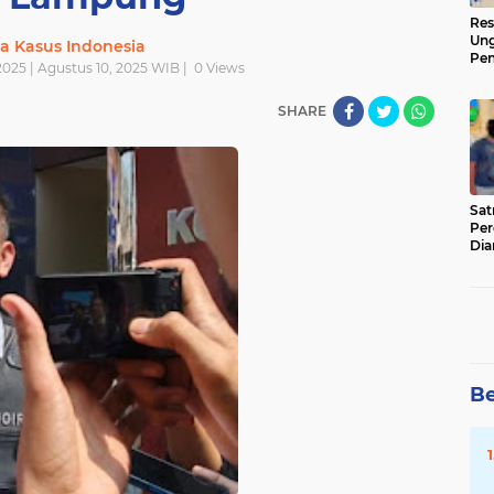
Res
Ung
ta Kasus Indonesia
Pen
025 | Agustus 10, 2025 WIB |
0
Views
Sen
Ama
SHARE
‎Sa
Per
Dia
Be