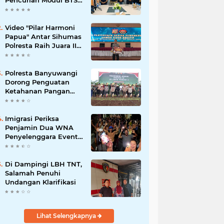
Pencurian Modul BTS
Senilai Rp.60 Miliar,
Amankan 12 Tersangka
Video "Pilar Harmoni
Papua" Antar Sihumas
Polresta Raih Juara II
Lomba Video Kreatif
Hari Bhayangkara ke-
80
Polresta Banyuwangi
Dorong Penguatan
Ketahanan Pangan
Lewat Penanaman
Jagung Kuartal IV
2025
Imigrasi Periksa
Penjamin Dua WNA
Penyelenggara Event
Bali Silent Disco
Di Dampingi LBH TNT,
Salamah Penuhi
Undangan Klarifikasi
Lihat Selengkapnya