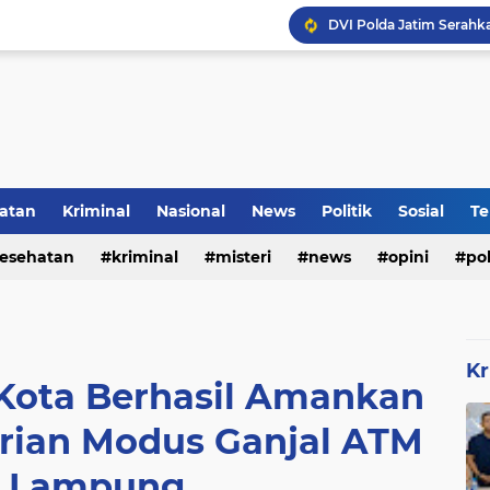
DVI Polda Jatim Serahk
atan
Kriminal
Nasional
News
Politik
Sosial
Te
esehatan
kriminal
misteri
news
opini
pol
Kr
 Kota Berhasil Amankan
rian Modus Ganjal ATM
l Lampung