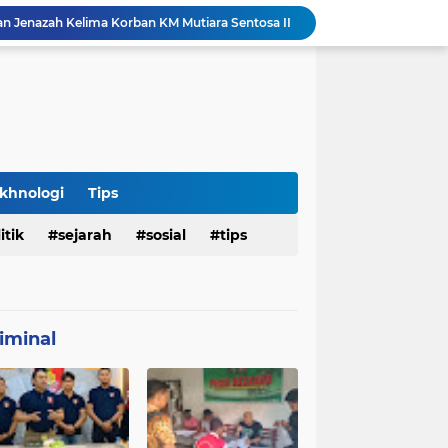
an Jenazah Kelima Korban KM Mutiara Sentosa II
Polresta Denpasar Ungkap Kasus Narkoba, Temukan Senpi dan Airsoft Gun Saat Pengerebekan
Imigrasi Periksa Penjamin Dua WNA Penyelenggara Event Bali Silent Disco
Polres Pasuruan Tegaskan Komitmen Penegakan Disiplin, Propam Dalami Dugaan Pelanggaran Anggota
Polres Pasuruan Bongkar Jaringan Peredaran Narkoba Amankan Tiga Orang Tersangka
Hasil Penyelidikan Ungkap Penyebab Kematian WNA Australia di Ruang Detensi Imigrasi
Penemuan Jenazah Perempuan di Kos Denpasar Gegerkan Warga, Polisi Lakukan Penyelidikan dan Autopsi
Satlantas Denpasar Bongkar Kronologi Dugaan Pelayanan SIM di Luar Prosedur
khnologi
Tips
Tragedi Dini Hari Jembatan Merah Youtefa, Tim Gabungan Evakuasi Korban Pemancing Jatuh ke Laut
itik
sejarah
sosial
tips
25 WN Vietnam Dipulangkan dari Indonesia, Rudenim Tanjungpinang Pastikan Proses Sesuai Prosedur
iminal