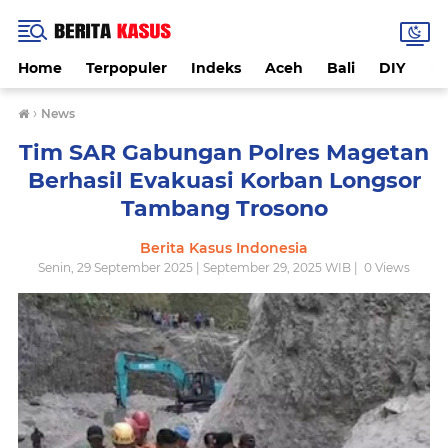
Home
Terpopuler
Indeks
Aceh
Bali
DIY
De
›
News
Tim SAR Gabungan Polres Magetan
Berhasil Evakuasi Korban Longsor
Tambang Trosono
Berita Kasus Indonesia
Senin, 29 September 2025 | September 29, 2025 WIB |
0
Views