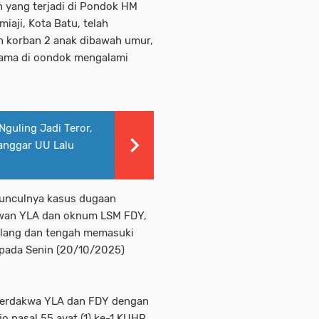
 yang terjadi di Pondok HM
aji, Kota Batu, telah
n korban 2 anak dibawah umur,
elama di oondok mengalami
Nguling Jadi Teror,
Langgar UU Lalu
unculnya kasus dugaan
wan YLA dan oknum LSM FDY,
Malang dan tengah memasuki
pada Senin (20/10/2025)
erdakwa YLA dan FDY dengan
jo pasal 55 ayat (1) ke-1 KUHP