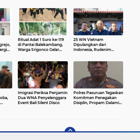
Ritual Adat 1 Suro ke-119
25 WN Vietnam
rejo,
di Pantai Balekambang,
Dipulangkan dari
ergi
Warga Srigonco Gelar
Indonesia, Rudenim
Perang
Larung Sesaji
Tanjungpinang Pastikan
Proses Sesuai Prosedur
Imigrasi Periksa Penjamin
Polres Pasuruan Tegaskan
oba,
Dua WNA Penyelenggara
Komitmen Penegakan
Event Bali Silent Disco
Disiplin, Propam Dalami
Dugaan Pelanggaran
Anggota