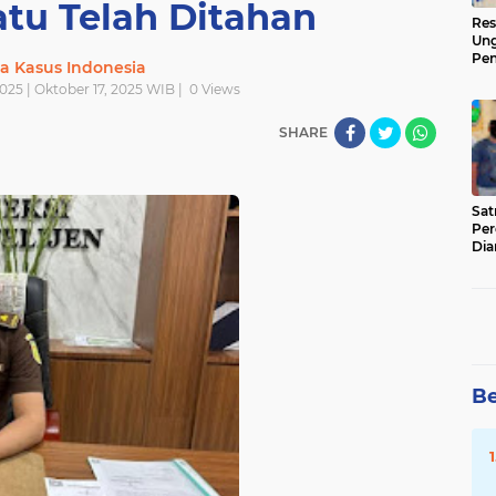
tu Telah Ditahan
Res
Ung
Pen
ta Kasus Indonesia
Sen
025 | Oktober 17, 2025 WIB |
0
Views
Ama
SHARE
‎Sa
Per
Dia
Be