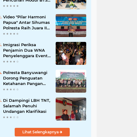
Pencurian Modul BTS
Senilai Rp.60 Miliar,
Amankan 12 Tersangka
Video "Pilar Harmoni
Papua" Antar Sihumas
Polresta Raih Juara II
Lomba Video Kreatif
Hari Bhayangkara ke-
80
Imigrasi Periksa
Penjamin Dua WNA
Penyelenggara Event
Bali Silent Disco
Polresta Banyuwangi
Dorong Penguatan
Ketahanan Pangan
Lewat Penanaman
Jagung Kuartal IV
2025
Di Dampingi LBH TNT,
Salamah Penuhi
Undangan Klarifikasi
Lihat Selengkapnya