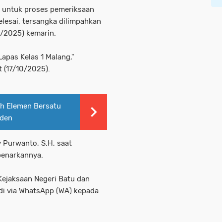
u untuk proses pemeriksaan
elesai, tersangka dilimpahkan
0/2025) kemarin.
Lapas Kelas 1 Malang,"
 (17/10/2025).
ruh Elemen Bersatu
iden
y Purwanto, S.H, saat
benarkannya.
Kejaksaan Negeri Batu dan
edi via WhatsApp (WA) kepada