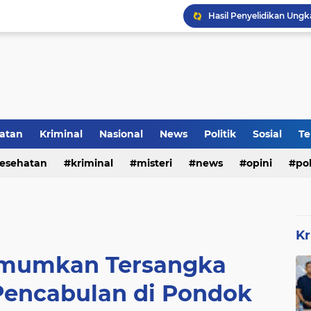
DVI Polda Jatim Serahk
atan
Kriminal
Nasional
News
Politik
Sosial
Te
esehatan
kriminal
misteri
news
opini
pol
Kr
 Umumkan Tersangka
Pencabulan di Pondok