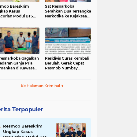
mob Bareskrim
Sat Resnarkoba
kap Kasus
Serahkan Dua Tersangka
curian Modul BTS
Narkotika ke Kejaksaan
ilai Rp.60 Miliar,
Negeri Jayapura
nkan 12 Tersangka
tresnarkoba Gagalkan
‎Residivis Curas Kembali
edaran Ganja Pria
Berulah, Gerak Cepat
mankan di Kawasan
Resmob Numbay
Berhasil Ciduk Pelaku &
Ke Halaman Kriminal
rita Terpopuler
Resmob Bareskrim
Ungkap Kasus