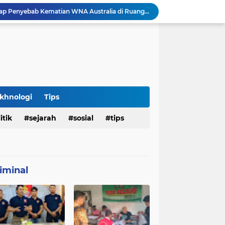
Hasil Penyelidikan Ungkap Penyebab Kematian WNA Australia di Ruang Detensi Imigrasi
Penemuan Jenazah Perempuan di Kos Denpasar Gegerkan Warga, Polisi Lakukan Penyelidikan dan Autopsi
Satlantas Denpasar Bongkar Kronologi Dugaan Pelayanan SIM di Luar Prosedur
Tragedi Dini Hari Jembatan Merah Youtefa, Tim Gabungan Evakuasi Korban Pemancing Jatuh ke Laut
25 WN Vietnam Dipulangkan dari Indonesia, Rudenim Tanjungpinang Pastikan Proses Sesuai Prosedur
an Jenazah Kelima Korban KM Mutiara Sentosa II
Polresta Denpasar Ungkap Kasus Narkoba, Temukan Senpi dan Airsoft Gun Saat Pengerebekan
Imigrasi Periksa Penjamin Dua WNA Penyelenggara Event Bali Silent Disco
khnologi
Tips
Polres Pasuruan Tegaskan Komitmen Penegakan Disiplin, Propam Dalami Dugaan Pelanggaran Anggota
itik
sejarah
sosial
tips
Polres Pasuruan Bongkar Jaringan Peredaran Narkoba Amankan Tiga Orang Tersangka
iminal