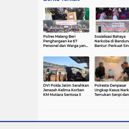
Polres Malang Beri
Sosialisasi Bahaya
Penghargaan ke 67
Narkoba di Bandung
Personel dan Warga yang
Bantur: Perkuat Sin
Bantu Tugas Kepolisian
Masyarakat dalam 
Melawan Narkoba
DVI Polda Jatim Serahkan
Polresta Denpasar
Jenazah Kelima Korban
Ungkap Kasus Nark
KM Mutiara Sentosa II
Temukan Senpi dan
Airsoft Gun Saat
Pengerebekan