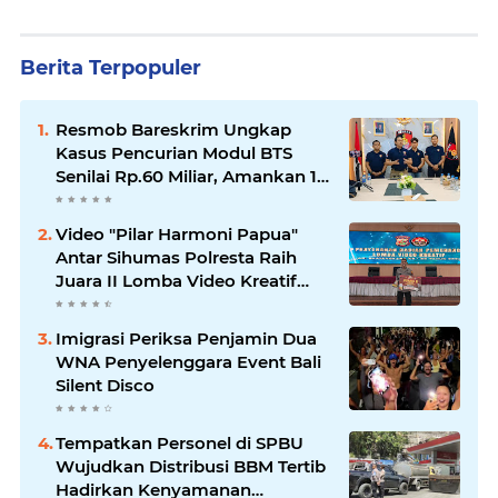
Berita Terpopuler
Resmob Bareskrim Ungkap
Kasus Pencurian Modul BTS
Senilai Rp.60 Miliar, Amankan 12
Tersangka
Video "Pilar Harmoni Papua"
Antar Sihumas Polresta Raih
Juara II Lomba Video Kreatif
Hari Bhayangkara ke-80
Imigrasi Periksa Penjamin Dua
WNA Penyelenggara Event Bali
Silent Disco
‎Tempatkan Personel di SPBU
Wujudkan Distribusi BBM Tertib
Hadirkan Kenyamanan