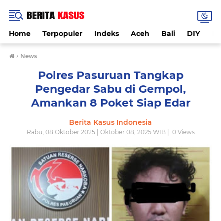
Home
Terpopuler
Indeks
Aceh
Bali
DIY
De
›
News
Polres Pasuruan Tangkap
Pengedar Sabu di Gempol,
Amankan 8 Poket Siap Edar
Berita Kasus Indonesia
Rabu, 08 Oktober 2025 | Oktober 08, 2025 WIB |
0
Views