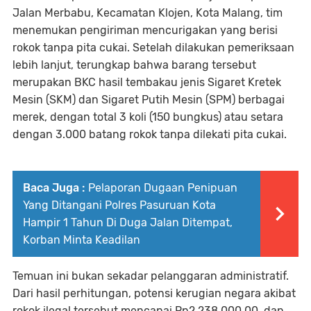
Jalan Merbabu, Kecamatan Klojen, Kota Malang, tim
menemukan pengiriman mencurigakan yang berisi
rokok tanpa pita cukai. Setelah dilakukan pemeriksaan
lebih lanjut, terungkap bahwa barang tersebut
merupakan BKC hasil tembakau jenis Sigaret Kretek
Mesin (SKM) dan Sigaret Putih Mesin (SPM) berbagai
merek, dengan total 3 koli (150 bungkus) atau setara
dengan 3.000 batang rokok tanpa dilekati pita cukai.
Baca Juga :
Pelaporan Dugaan Penipuan
Yang Ditangani Polres Pasuruan Kota
Hampir 1 Tahun Di Duga Jalan Ditempat,
Korban Minta Keadilan
Temuan ini bukan sekadar pelanggaran administratif.
Dari hasil perhitungan, potensi kerugian negara akibat
rokok ilegal tersebut mencapai Rp2.238.000,00, dan