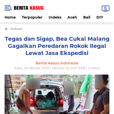
Home
Terpopuler
Indeks
Aceh
Bali
DIY
De
›
Hukum
Tegas dan Sigap, Bea Cukai Malang
Gagalkan Peredaran Rokok Ilegal
Lewat Jasa Ekspedisi
Berita Kasus Indonesia
Rabu, 29 Oktober 2025 | Oktober 29, 2025 WIB |
0
Views