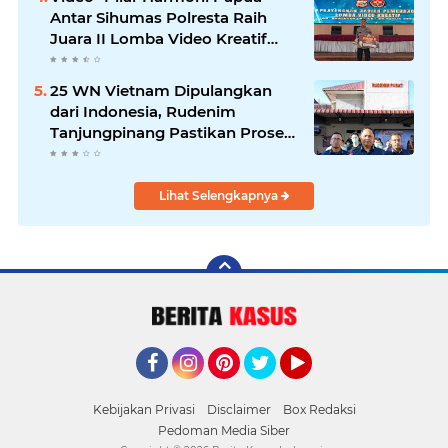
Antar Sihumas Polresta Raih
Juara II Lomba Video Kreatif
Hari Bhayangkara ke-80
25 WN Vietnam Dipulangkan
dari Indonesia, Rudenim
Tanjungpinang Pastikan Proses
Sesuai Prosedur
Lihat Selengkapnya
Facebook
Instagram
Pinterest
Twitter
YouTube
Kebijakan Privasi
Disclaimer
Box Redaksi
Pedoman Media Siber