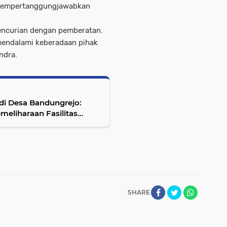
s mempertanggungjawabkan
pencurian dengan pemberatan.
mendalami keberadaan pihak
ndra.
i Desa Bandungrejo:
eliharaan Fasilitas
SHARE