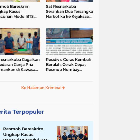
mob Bareskrim
Sat Resnarkoba
kap Kasus
Serahkan Dua Tersangka
curian Modul BTS
Narkotika ke Kejaksaan
ilai Rp.60 Miliar,
Negeri Jayapura
nkan 12 Tersangka
tresnarkoba Gagalkan
‎Residivis Curas Kembali
edaran Ganja Pria
Berulah, Gerak Cepat
mankan di Kawasan
Resmob Numbay
Berhasil Ciduk Pelaku &
Ke Halaman Kriminal
rita Terpopuler
Resmob Bareskrim
Ungkap Kasus