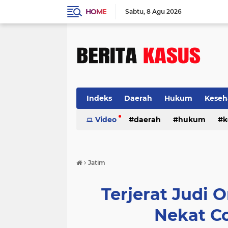
HOME
Sabtu
8 Agu 2026
Indeks
Daerah
Hukum
Keseh
Video
daerah
hukum
k
›
Jatim
Terjerat Judi O
Nekat C