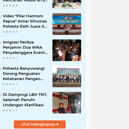
Pencurian Modul BTS
Senilai Rp.60 Miliar,
Amankan 12 Tersangka
Video "Pilar Harmoni
Papua" Antar Sihumas
Polresta Raih Juara II
Lomba Video Kreatif
Hari Bhayangkara ke-
80
Imigrasi Periksa
Penjamin Dua WNA
Penyelenggara Event
Bali Silent Disco
Polresta Banyuwangi
Dorong Penguatan
Ketahanan Pangan
Lewat Penanaman
Jagung Kuartal IV
2025
Di Dampingi LBH TNT,
Salamah Penuhi
Undangan Klarifikasi
Lihat Selengkapnya