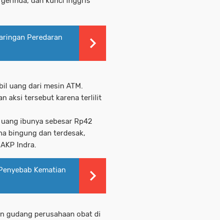
, gerinda, dan kunci inggris
aringan Peredaran
il uang dari mesin ATM.
 aksi tersebut karena terlilit
 uang ibunya sebesar Rp42
na bingung dan terdesak,
 AKP Indra.
 Penyebab Kematian
ian gudang perusahaan obat di