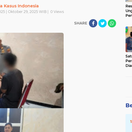
ta Kasus Indonesia
Res
Ung
25 | Oktober 29, 2025 WIB |
0
Views
Pen
Sen
SHARE
Ama
‎Sa
Per
Dia
Be