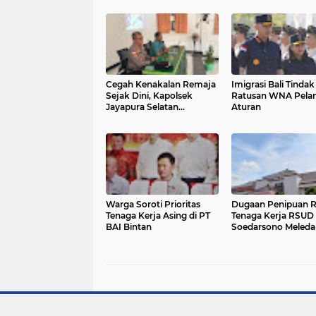
Cegah Kenakalan Remaja
Imigrasi Bali Tindak
Sejak Dini, Kapolsek
Ratusan WNA Pela
Jayapura Selatan
Aturan
Sambangi Siswa-siswi
SMPN 9 Jayapura
Warga Soroti Prioritas
Dugaan Penipuan Rekrut
Tenaga Kerja Asing di PT
Tenaga Kerja RSUD
BAI Bintan
Soedarsono Meleda