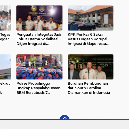
 Tegas
Penguatan Integritas Jadi
KPK Periksa 6 Saksi
nggar
Fokus Utama Sosialisasi
Kasus Dugaan Korupsi
Ditjen Imigrasi di
Imigrasi di Mapolresta
Surabaya
Denpasar
Polres Probolinggo
Buronan Pembunuhan
Ungkap Penyalahgunaan
dari South Carolina
k
BBM Bersubsidi, 7
Diamankan di Indonesia
Tersangka Diamankan