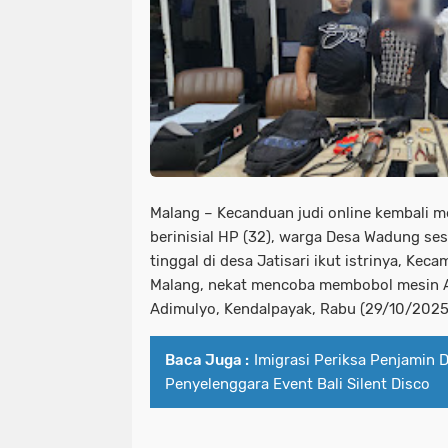
Malang – Kecanduan judi online kembali 
berinisial HP (32), warga Desa Wadung ses
tinggal di desa Jatisari ikut istrinya, Kec
Malang, nekat mencoba membobol mesin A
Adimulyo, Kendalpayak, Rabu (29/10/2025) 
Baca Juga :
Imigrasi Periksa Penjamin
Penyelenggara Event Bali Silent Disco