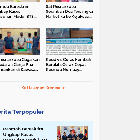
mob Bareskrim
Sat Resnarkoba
kap Kasus
Serahkan Dua Tersangka
curian Modul BTS
Narkotika ke Kejaksaan
ilai Rp.60 Miliar,
Negeri Jayapura
nkan 12 Tersangka
tresnarkoba Gagalkan
‎Residivis Curas Kembali
edaran Ganja Pria
Berulah, Gerak Cepat
mankan di Kawasan
Resmob Numbay
Berhasil Ciduk Pelaku &
Ke Halaman Kriminal
rita Terpopuler
Resmob Bareskrim
Ungkap Kasus