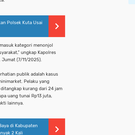
ka.
kan Polsek Kuta Usai
rmasuk kategori menonjol
asyarakat,” ungkap Kapolres
, Jumat (7/11/2025).
hatian publik adalah kasus
inimarket. Pelaku yang
l ditangkap kurang dari 24 jam
upa uang tunai Rp13 juta,
kti lainnya.
Baya di Kabupaten
nyak 2 Kali