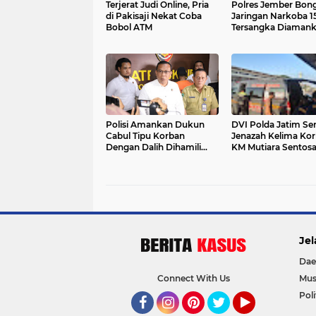
Terjerat Judi Online, Pria
Polres Jember Bon
di Pakisaji Nekat Coba
Jaringan Narkoba 1
Bobol ATM
Tersangka Diamank
Modus "Ranjau" Te
Polisi Amankan Dukun
DVI Polda Jatim Se
Cabul Tipu Korban
Jenazah Kelima Ko
Dengan Dalih Dihamili
KM Mutiara Sentosa 
Genderuwo
Jel
Dae
Connect With Us
Mus
Poli