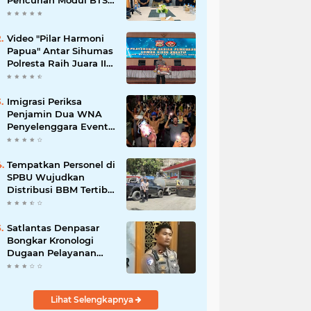
Pencurian Modul BTS
Senilai Rp.60 Miliar,
Amankan 12 Tersangka
Video "Pilar Harmoni
Papua" Antar Sihumas
Polresta Raih Juara II
Lomba Video Kreatif
Hari Bhayangkara ke-
80
Imigrasi Periksa
Penjamin Dua WNA
Penyelenggara Event
Bali Silent Disco
‎Tempatkan Personel di
SPBU Wujudkan
Distribusi BBM Tertib
Hadirkan Kenyamanan
Masyarakat
Satlantas Denpasar
Bongkar Kronologi
Dugaan Pelayanan
SIM di Luar Prosedur
Lihat Selengkapnya