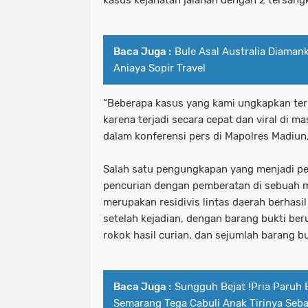
kasus kejahatan jalanan dengan 2 tersang
Baca Juga :
Bule Asal Australia Diaman
Aniaya Sopir Travel
“Beberapa kasus yang kami ungkapkan te
karena terjadi secara cepat dan viral di m
dalam konferensi pers di Mapolres Madiun
Salah satu pengungkapan yang menjadi per
pencurian dengan pemberatan di sebuah m
merupakan residivis lintas daerah berhasi
setelah kejadian, dengan barang bukti ber
rokok hasil curian, dan sejumlah barang bu
Baca Juga :
Sungguh Bejat !Pria Paruh 
Semarang Tega Cabuli Anak Tirinya Seba