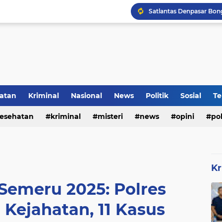
DVI Polda Jatim Serahk
atan
Kriminal
Nasional
News
Politik
Sosial
Te
esehatan
kriminal
misteri
news
opini
pol
Kr
 Semeru 2025: Polres
Kejahatan, 11 Kasus