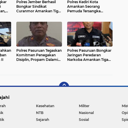
gkar
Polres Jember Berhasil
Polres Kediri Kota
5
Bongkar Sindikat
Amankan Seorang
an,
Curanmor Amankan Tiga
Pemuda Tersangka
rkuak
Tersangka dan 23 Motor
Pengedar Narkoba
Curian
rahkan
Polres Pasuruan Tegaskan
Polres Pasuruan Bongkar
rban
Komitmen Penegakan
Jaringan Peredaran
II
Disiplin, Propam Dalami
Narkoba Amankan Tiga
Dugaan Pelanggaran
Orang Tersangka
Anggota
ajahi
rah
Kesehatan
Militer
Mis
ik
NTB
Nasional
Opi
tik
Sejarah
Sosial
Spi