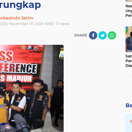
rungkap
Res
Ung
Pen
rkasindo Jatim
Sen
025 | November 07, 2025 WIB |
0
Views
Ama
SHARE
‎Sa
Per
Dia
Be