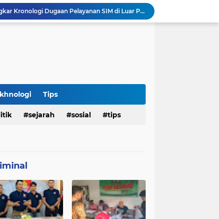
Satlantas Denpasar Bongkar Kronologi Dugaan Pelayanan SIM di Luar Prosedur
Tragedi Dini Hari Jembatan Merah Youtefa, Tim Gabungan Evakuasi Korban Pemancing Jatuh ke Laut
25 WN Vietnam Dipulangkan dari Indonesia, Rudenim Tanjungpinang Pastikan Proses Sesuai Prosedur
an Jenazah Kelima Korban KM Mutiara Sentosa II
Polresta Denpasar Ungkap Kasus Narkoba, Temukan Senpi dan Airsoft Gun Saat Pengerebekan
Imigrasi Periksa Penjamin Dua WNA Penyelenggara Event Bali Silent Disco
Polres Pasuruan Tegaskan Komitmen Penegakan Disiplin, Propam Dalami Dugaan Pelanggaran Anggota
Polres Pasuruan Bongkar Jaringan Peredaran Narkoba Amankan Tiga Orang Tersangka
khnologi
Tips
Hasil Penyelidikan Ungkap Penyebab Kematian WNA Australia di Ruang Detensi Imigrasi
Penemuan Jenazah Perempuan di Kos Denpasar Gegerkan Warga, Polisi Lakukan Penyelidikan dan Autopsi
itik
sejarah
sosial
tips
iminal