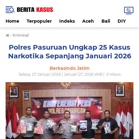
Home
Terpopuler
Indeks
Aceh
Bali
DIY
De
›
Kriminal
Polres Pasuruan Ungkap 25 Kasus
Narkotika Sepanjang Januari 2026
Berkasindo Jatim
Selasa, 27 Januari 2026 | Januari 27, 2026 WIB |
0
Views