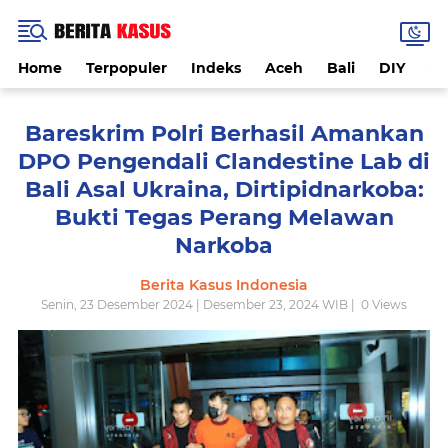
Home
Terpopuler
Indeks
Aceh
Bali
DIY
De
Bareskrim Polri Berhasil Amankan
DPO Pengendali Clandestine Lab di
Bali Asal Ukraina, Dirtipidnarkoba:
Bukti Tegas Perang Melawan
Narkoba
Berita Kasus Indonesia
Senin, 23 Desember 2024 | Desember 23, 2024 WIB |
0
Views