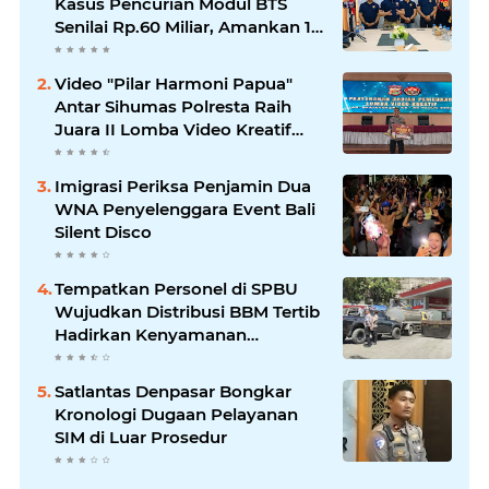
Kasus Pencurian Modul BTS
Senilai Rp.60 Miliar, Amankan 12
Tersangka
Video "Pilar Harmoni Papua"
Antar Sihumas Polresta Raih
Juara II Lomba Video Kreatif
Hari Bhayangkara ke-80
Imigrasi Periksa Penjamin Dua
WNA Penyelenggara Event Bali
Silent Disco
‎Tempatkan Personel di SPBU
Wujudkan Distribusi BBM Tertib
Hadirkan Kenyamanan
Masyarakat
Satlantas Denpasar Bongkar
Kronologi Dugaan Pelayanan
SIM di Luar Prosedur