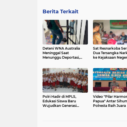
Berita Terkait
Deteni WNA Australia
Sat Resnarkoba Se
Meninggal Saat
Dua Tersangka Nar
Menunggu Deportasi,
ke Kejaksaan Neger
Imigrasi Ngurah Rai
Jayapura
Sampaikan Penjelasan
Polri Hadir di MPLS,
Video "Pilar Harmo
Edukasi Siswa Baru
Papua" Antar Sihu
Wujudkan Generasi
Polresta Raih Juara 
Berkarakter
Lomba Video Kreatif
Bhayangkara ke-80