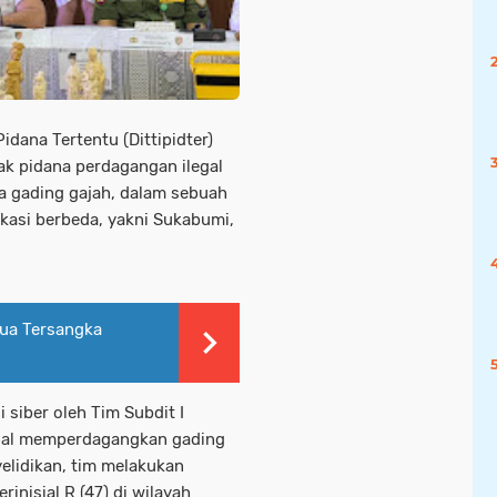
idana Tertentu (Dittipidter)
ak pidana perdagangan ilegal
a gading gajah, dalam sebuah
okasi berbeda, yakni Sukabumi,
ua Tersangka
 siber oleh Tim Subdit I
ial memperdagangkan gading
yelidikan, tim melakukan
inisial R (47) di wilayah