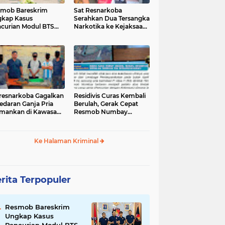
mob Bareskrim
Sat Resnarkoba
kap Kasus
Serahkan Dua Tersangka
curian Modul BTS
Narkotika ke Kejaksaan
ilai Rp.60 Miliar,
Negeri Jayapura
nkan 12 Tersangka
tresnarkoba Gagalkan
‎Residivis Curas Kembali
edaran Ganja Pria
Berulah, Gerak Cepat
mankan di Kawasan
Resmob Numbay
Berhasil Ciduk Pelaku &
Ke Halaman Kriminal
rita Terpopuler
Resmob Bareskrim
Ungkap Kasus