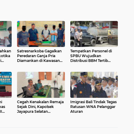
rahkan
‎Satresnarkoba Gagalkan
‎Tempatkan Personel di
kotika
Peredaran Ganja Pria
SPBU Wujudkan
i
Diamankan di Kawasan
Distribusi BBM Tertib
Hadirkan Kenyamanan
Masyarakat
ni
Cegah Kenakalan Remaja
Imigrasi Bali Tindak Tegas
mas
Sejak Dini, Kapolsek
Ratusan WNA Pelanggar
II
Jayapura Selatan
Aturan
 Hari
Sambangi Siswa-siswi
SMPN 9 Jayapura