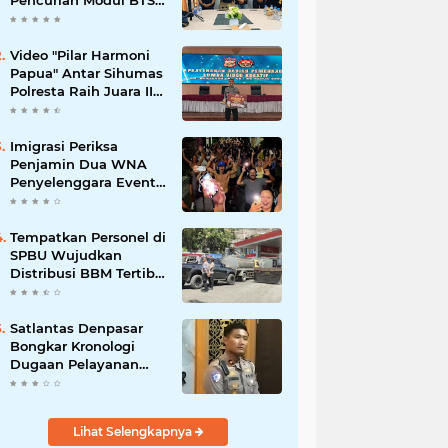
Pencurian Modul BTS
Senilai Rp.60 Miliar,
Amankan 12 Tersangka
Video "Pilar Harmoni
Papua" Antar Sihumas
Polresta Raih Juara II
Lomba Video Kreatif
Hari Bhayangkara ke-
80
Imigrasi Periksa
Penjamin Dua WNA
Penyelenggara Event
Bali Silent Disco
‎Tempatkan Personel di
SPBU Wujudkan
Distribusi BBM Tertib
Hadirkan Kenyamanan
Masyarakat
Satlantas Denpasar
Bongkar Kronologi
Dugaan Pelayanan
SIM di Luar Prosedur
Lihat Selengkapnya