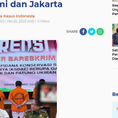
i dan Jakarta
Res
Ung
Pen
ta Kasus Indonesia
Sen
025 | Mei 26, 2025 WIB |
0
Views
Ama
SHARE
‎Sa
Per
Dia
Be