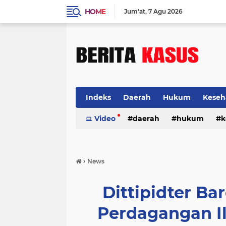
HOME
Jum'at
7 Agu 2026
Indeks
Daerah
Hukum
Keseh
Video
daerah
hukum
k
›
News
Dittipidter Ba
Perdagangan Il