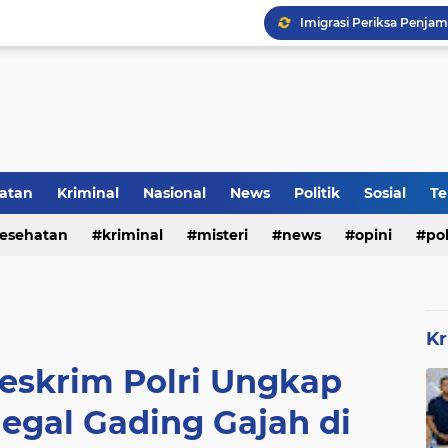
atan
Kriminal
Nasional
News
Politik
Sosial
Te
DVI Polda Jatim Serahk
esehatan
kriminal
misteri
news
opini
pol
Kr
reskrim Polri Ungkap
egal Gading Gajah di