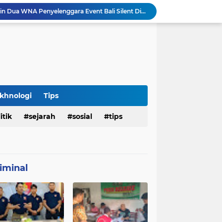
Imigrasi Periksa Penjamin Dua WNA Penyelenggara Event Bali Silent Disco
Polres Pasuruan Tegaskan Komitmen Penegakan Disiplin, Propam Dalami Dugaan Pelanggaran Anggota
Polres Pasuruan Bongkar Jaringan Peredaran Narkoba Amankan Tiga Orang Tersangka
Hasil Penyelidikan Ungkap Penyebab Kematian WNA Australia di Ruang Detensi Imigrasi
Penemuan Jenazah Perempuan di Kos Denpasar Gegerkan Warga, Polisi Lakukan Penyelidikan dan Autopsi
Satlantas Denpasar Bongkar Kronologi Dugaan Pelayanan SIM di Luar Prosedur
Tragedi Dini Hari Jembatan Merah Youtefa, Tim Gabungan Evakuasi Korban Pemancing Jatuh ke Laut
25 WN Vietnam Dipulangkan dari Indonesia, Rudenim Tanjungpinang Pastikan Proses Sesuai Prosedur
khnologi
Tips
an Jenazah Kelima Korban KM Mutiara Sentosa II
Polresta Denpasar Ungkap Kasus Narkoba, Temukan Senpi dan Airsoft Gun Saat Pengerebekan
itik
sejarah
sosial
tips
iminal