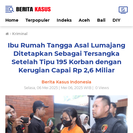
Home
Terpopuler
Indeks
Aceh
Bali
DIY
De
›
Kriminal
Ibu Rumah Tangga Asal Lumajang
Ditetapkan Sebagai Tersangka
Setelah Tipu 195 Korban dengan
Kerugian Capai Rp 2,6 Miliar
Berita Kasus Indonesia
Selasa, 06 Mei 2025 | Mei 06, 2025 WIB |
0
Views