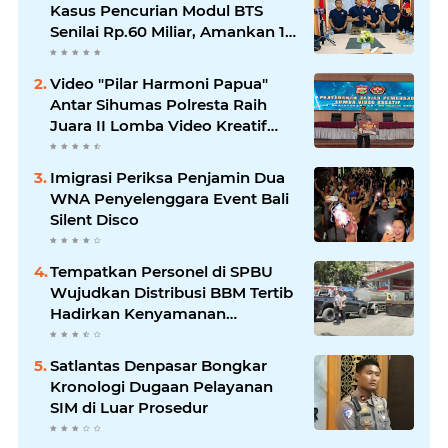
Kasus Pencurian Modul BTS
Senilai Rp.60 Miliar, Amankan 12
Tersangka
Video "Pilar Harmoni Papua"
Antar Sihumas Polresta Raih
Juara II Lomba Video Kreatif
Hari Bhayangkara ke-80
Imigrasi Periksa Penjamin Dua
WNA Penyelenggara Event Bali
Silent Disco
‎Tempatkan Personel di SPBU
Wujudkan Distribusi BBM Tertib
Hadirkan Kenyamanan
Masyarakat
Satlantas Denpasar Bongkar
Kronologi Dugaan Pelayanan
SIM di Luar Prosedur