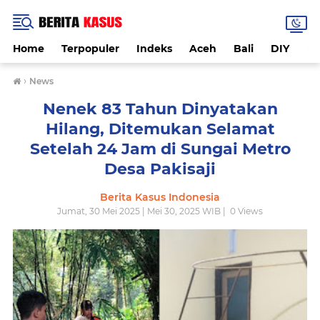
Home
Terpopuler
Indeks
Aceh
Bali
DIY
De
›
News
Nenek 83 Tahun Dinyatakan
Hilang, Ditemukan Selamat
Setelah 24 Jam di Sungai Metro
Desa Pakisaji
Berita Kasus Indonesia
Jumat, 30 Mei 2025 | Mei 30, 2025 WIB |
0
Views