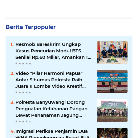
Berita Terpopuler
Resmob Bareskrim Ungkap
Kasus Pencurian Modul BTS
Senilai Rp.60 Miliar, Amankan 12
Tersangka
Video "Pilar Harmoni Papua"
Antar Sihumas Polresta Raih
Juara II Lomba Video Kreatif
Hari Bhayangkara ke-80
Polresta Banyuwangi Dorong
Penguatan Ketahanan Pangan
Lewat Penanaman Jagung
Kuartal IV 2025
Imigrasi Periksa Penjamin Dua
WNA Penyelenggara Event Bali