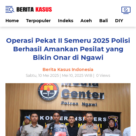
Home
Terpopuler
Indeks
Aceh
Bali
DIY
De
Operasi Pekat II Semeru 2025 Polisi
Berhasil Amankan Pesilat yang
Bikin Onar di Ngawi
Berita Kasus Indonesia
Sabtu, 10 Mei 2025 | Mei 10, 2025 WIB |
0
Views