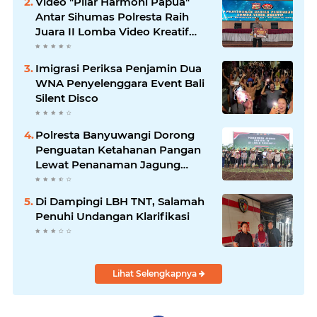
Video "Pilar Harmoni Papua"
Antar Sihumas Polresta Raih
Juara II Lomba Video Kreatif
Hari Bhayangkara ke-80
Imigrasi Periksa Penjamin Dua
WNA Penyelenggara Event Bali
Silent Disco
Polresta Banyuwangi Dorong
Penguatan Ketahanan Pangan
Lewat Penanaman Jagung
Kuartal IV 2025
Di Dampingi LBH TNT, Salamah
Penuhi Undangan Klarifikasi
Lihat Selengkapnya