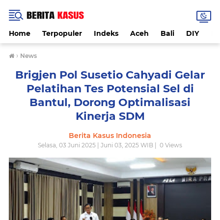
Home
Terpopuler
Indeks
Aceh
Bali
DIY
De
›
News
Brigjen Pol Susetio Cahyadi Gelar
Pelatihan Tes Potensial Sel di
Bantul, Dorong Optimalisasi
Kinerja SDM
Berita Kasus Indonesia
Selasa, 03 Juni 2025 | Juni 03, 2025 WIB |
0
Views