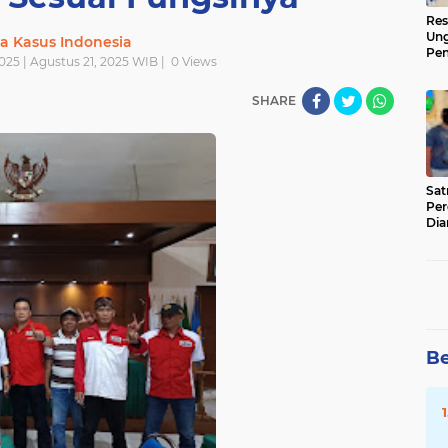
Res
Ung
ta Kasus Indonesia
Pen
025 | Agustus 21, 2025 WIB |
0
Views
Sen
Ama
SHARE
‎Sa
Per
Dia
Be