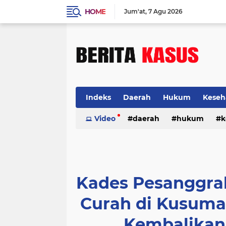
HOME
Jum'at
7 Agu 2026
Indeks
Daerah
Hukum
Keseh
Video
daerah
hukum
k
Kades Pesanggra
Curah di Kusuma
Kembalikan