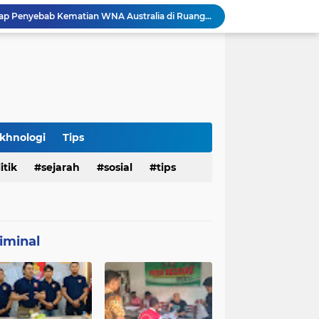
Hasil Penyelidikan Ungkap Penyebab Kematian WNA Australia di Ruang Detensi Imigrasi
Penemuan Jenazah Perempuan di Kos Denpasar Gegerkan Warga, Polisi Lakukan Penyelidikan dan Autopsi
Satlantas Denpasar Bongkar Kronologi Dugaan Pelayanan SIM di Luar Prosedur
Tragedi Dini Hari Jembatan Merah Youtefa, Tim Gabungan Evakuasi Korban Pemancing Jatuh ke Laut
25 WN Vietnam Dipulangkan dari Indonesia, Rudenim Tanjungpinang Pastikan Proses Sesuai Prosedur
an Jenazah Kelima Korban KM Mutiara Sentosa II
Polresta Denpasar Ungkap Kasus Narkoba, Temukan Senpi dan Airsoft Gun Saat Pengerebekan
Imigrasi Periksa Penjamin Dua WNA Penyelenggara Event Bali Silent Disco
khnologi
Tips
Polres Pasuruan Tegaskan Komitmen Penegakan Disiplin, Propam Dalami Dugaan Pelanggaran Anggota
itik
sejarah
sosial
tips
Polres Pasuruan Bongkar Jaringan Peredaran Narkoba Amankan Tiga Orang Tersangka
iminal