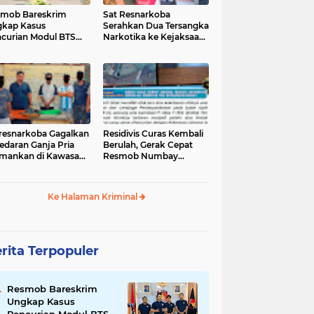
mob Bareskrim
Sat Resnarkoba
kap Kasus
Serahkan Dua Tersangka
curian Modul BTS
Narkotika ke Kejaksaan
ilai Rp.60 Miliar,
Negeri Jayapura
nkan 12 Tersangka
tresnarkoba Gagalkan
‎Residivis Curas Kembali
edaran Ganja Pria
Berulah, Gerak Cepat
mankan di Kawasan
Resmob Numbay
Berhasil Ciduk Pelaku &
Ke Halaman Kriminal
rita Terpopuler
Resmob Bareskrim
Ungkap Kasus