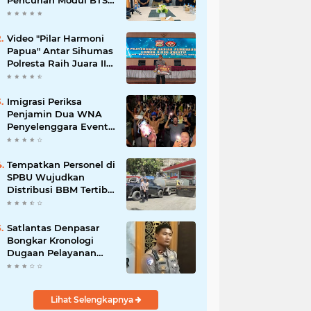
Pencurian Modul BTS
Senilai Rp.60 Miliar,
Amankan 12 Tersangka
Video "Pilar Harmoni
Papua" Antar Sihumas
Polresta Raih Juara II
Lomba Video Kreatif
Hari Bhayangkara ke-
80
Imigrasi Periksa
Penjamin Dua WNA
Penyelenggara Event
Bali Silent Disco
‎Tempatkan Personel di
SPBU Wujudkan
Distribusi BBM Tertib
Hadirkan Kenyamanan
Masyarakat
Satlantas Denpasar
Bongkar Kronologi
Dugaan Pelayanan
SIM di Luar Prosedur
Lihat Selengkapnya