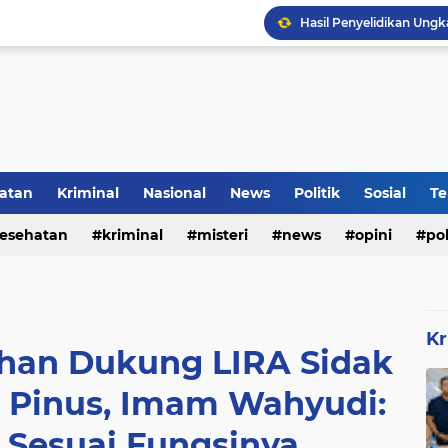
DVI Polda Jatim Serahk
atan
Kriminal
Nasional
News
Politik
Sosial
Te
esehatan
kriminal
misteri
news
opini
pol
Kr
han Dukung LIRA Sidak
 Pinus, Imam Wahyudi:
 Sesuai Fungsinya