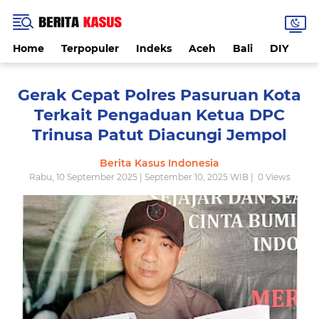
Home
Terpopuler
Indeks
Aceh
Bali
DIY
De
Gerak Cepat Polres Pasuruan Kota
Terkait Pengaduan Ketua DPC
Trinusa Patut Diacungi Jempol
Berita Kasus Indonesia
Rabu, 10 September 2025 | September 10, 2025 WIB |
0
Views