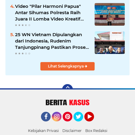
Video "Pilar Harmoni Papua"
Antar Sihumas Polresta Raih
Juara II Lomba Video Kreatif
Hari Bhayangkara ke-80
25 WN Vietnam Dipulangkan
dari Indonesia, Rudenim
Tanjungpinang Pastikan Proses
Sesuai Prosedur
Lihat Selengkapnya
Facebook
Instagram
Pinterest
Twitter
YouTube
Kebijakan Privasi
Disclaimer
Box Redaksi