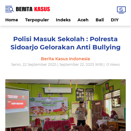
Home
Terpopuler
Indeks
Aceh
Bali
DIY
De
Polisi Masuk Sekolah : Polresta
Sidoarjo Gelorakan Anti Bullying
Berita Kasus Indonesia
Senin, 22 September 2025 | September 22, 2025 WIB |
0
Views