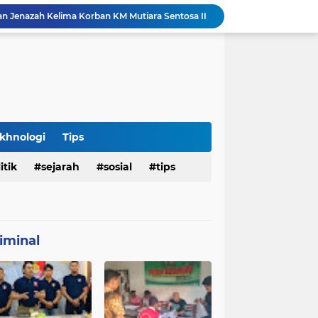
an Jenazah Kelima Korban KM Mutiara Sentosa II
Polresta Denpasar Ungkap Kasus Narkoba, Temukan Senpi dan Airsoft Gun Saat Pengerebekan
Imigrasi Periksa Penjamin Dua WNA Penyelenggara Event Bali Silent Disco
Polres Pasuruan Tegaskan Komitmen Penegakan Disiplin, Propam Dalami Dugaan Pelanggaran Anggota
Polres Pasuruan Bongkar Jaringan Peredaran Narkoba Amankan Tiga Orang Tersangka
Hasil Penyelidikan Ungkap Penyebab Kematian WNA Australia di Ruang Detensi Imigrasi
Penemuan Jenazah Perempuan di Kos Denpasar Gegerkan Warga, Polisi Lakukan Penyelidikan dan Autopsi
Satlantas Denpasar Bongkar Kronologi Dugaan Pelayanan SIM di Luar Prosedur
khnologi
Tips
Tragedi Dini Hari Jembatan Merah Youtefa, Tim Gabungan Evakuasi Korban Pemancing Jatuh ke Laut
itik
sejarah
sosial
tips
25 WN Vietnam Dipulangkan dari Indonesia, Rudenim Tanjungpinang Pastikan Proses Sesuai Prosedur
iminal