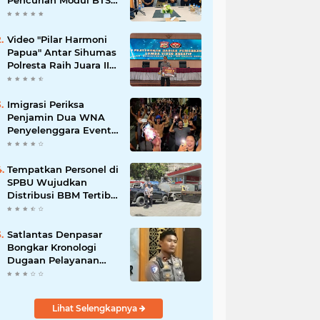
Pencurian Modul BTS
Senilai Rp.60 Miliar,
Amankan 12 Tersangka
Video "Pilar Harmoni
Papua" Antar Sihumas
Polresta Raih Juara II
Lomba Video Kreatif
Hari Bhayangkara ke-
80
Imigrasi Periksa
Penjamin Dua WNA
Penyelenggara Event
Bali Silent Disco
‎Tempatkan Personel di
SPBU Wujudkan
Distribusi BBM Tertib
Hadirkan Kenyamanan
Masyarakat
Satlantas Denpasar
Bongkar Kronologi
Dugaan Pelayanan
SIM di Luar Prosedur
Lihat Selengkapnya