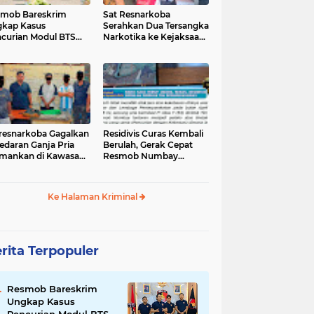
mob Bareskrim
Sat Resnarkoba
kap Kasus
Serahkan Dua Tersangka
curian Modul BTS
Narkotika ke Kejaksaan
ilai Rp.60 Miliar,
Negeri Jayapura
nkan 12 Tersangka
tresnarkoba Gagalkan
‎Residivis Curas Kembali
edaran Ganja Pria
Berulah, Gerak Cepat
mankan di Kawasan
Resmob Numbay
Berhasil Ciduk Pelaku &
Ke Halaman Kriminal
rita Terpopuler
Resmob Bareskrim
Ungkap Kasus