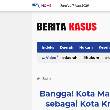
HOME
Jum'at
7 Agu 2026
Indeks
Daerah
Hukum
Keseh
Video
daerah
hukum
k
›
Jatim
Bangga! Kota Ma
sebagai Kota K