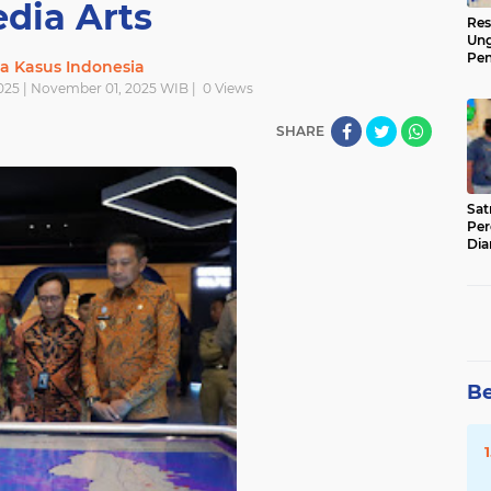
dia Arts
Res
Ung
Pen
ta Kasus Indonesia
Sen
025 | November 01, 2025 WIB |
0
Views
Ama
SHARE
‎Sa
Per
Dia
Be