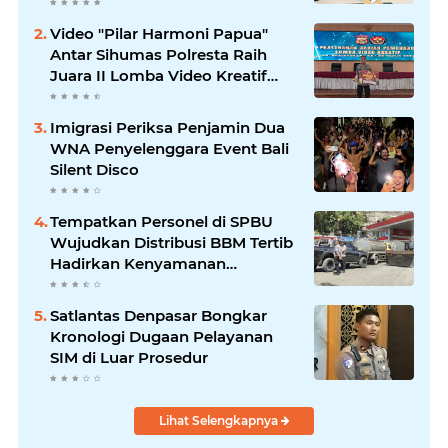
Tersangka
Video "Pilar Harmoni Papua"
Antar Sihumas Polresta Raih
Juara II Lomba Video Kreatif
Hari Bhayangkara ke-80
Imigrasi Periksa Penjamin Dua
WNA Penyelenggara Event Bali
Silent Disco
‎Tempatkan Personel di SPBU
Wujudkan Distribusi BBM Tertib
Hadirkan Kenyamanan
Masyarakat
Satlantas Denpasar Bongkar
Kronologi Dugaan Pelayanan
SIM di Luar Prosedur
Lihat Selengkapnya