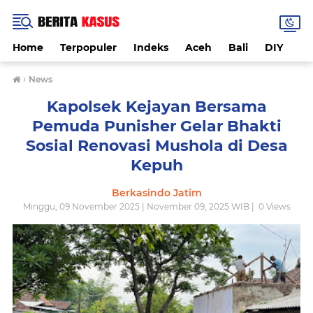
Home
Terpopuler
Indeks
Aceh
Bali
DIY
De
›
News
Kapolsek Kejayan Bersama
Pemuda Punisher Gelar Bhakti
Sosial Renovasi Mushola di Desa
Kepuh
Berkasindo Jatim
Minggu, 09 November 2025 | November 09, 2025 WIB |
0
Views