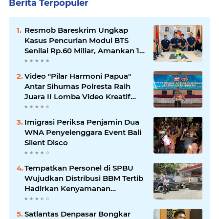
Berita Terpopuler
Resmob Bareskrim Ungkap
Kasus Pencurian Modul BTS
Senilai Rp.60 Miliar, Amankan 12
Tersangka
Video "Pilar Harmoni Papua"
Antar Sihumas Polresta Raih
Juara II Lomba Video Kreatif
Hari Bhayangkara ke-80
Imigrasi Periksa Penjamin Dua
WNA Penyelenggara Event Bali
Silent Disco
‎Tempatkan Personel di SPBU
Wujudkan Distribusi BBM Tertib
Hadirkan Kenyamanan
Masyarakat
Satlantas Denpasar Bongkar