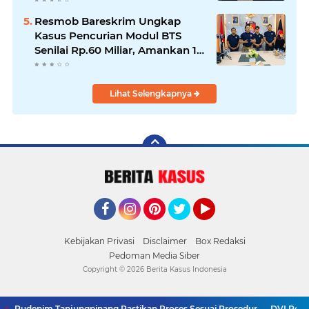
Resmob Bareskrim Ungkap
Kasus Pencurian Modul BTS
Senilai Rp.60 Miliar, Amankan 12
Tersangka
Lihat Selengkapnya
Facebook
Instagram
Pinterest
Twitter
YouTube
Kebijakan Privasi
Disclaimer
Box Redaksi
Pedoman Media Siber
Copyright ©
2026 Berita Kasus Indonesia
a, Rudenim Tanjungpinang Pastikan Proses Sesuai Prosedur
DVI Polda 