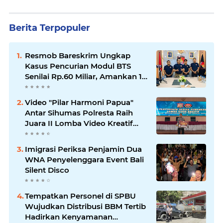
Berita Terpopuler
Resmob Bareskrim Ungkap
Kasus Pencurian Modul BTS
Senilai Rp.60 Miliar, Amankan 12
Tersangka
Video "Pilar Harmoni Papua"
Antar Sihumas Polresta Raih
Juara II Lomba Video Kreatif
Hari Bhayangkara ke-80
Imigrasi Periksa Penjamin Dua
WNA Penyelenggara Event Bali
Silent Disco
‎Tempatkan Personel di SPBU
Wujudkan Distribusi BBM Tertib
Hadirkan Kenyamanan