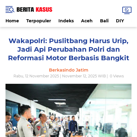
Home
Terpopuler
Indeks
Aceh
Bali
DIY
De
Wakapolri: Puslitbang Harus Urip,
Jadi Api Perubahan Polri dan
Reformasi Motor Berbasis Bangkit
Berkasindo Jatim
Rabu, 12 November 2025 | November 12, 2025 WIB |
0
Views