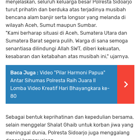
menjelaskan, seluruh keluarga besar Polresta Sidoarjo
turut prihatin dan berduka atas terjadinya musibah
bencana alam banjir serta longsor yang melanda di
wilayah Aceh, Sumut maupun Sumbar.
"Kami berharap situasi di Aceh, Sumatera Utara dan
Sumatera Barat segera pulih. Warga di sana semoga
senantiasa dilindungi Allah SWT, diberi kekuatan,
kesabaran dan ketabahan atas musibah ini," ujarnya.
Baca Juga :
Video "Pilar Harmoni Papua"
Antar Sihumas Polresta Raih Juara II
Lomba Video Kreatif Hari Bhayangkara ke-
80
Sebagai bentuk keprihatinan dan kepedulian bersama,
selain menggelar Shalat Ghaib untuk korban jiwa yang
meninggal dunia, Polresta Sidoarjo juga menggalang