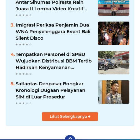
Antar Sihumas Polresta Raih
Juara II Lomba Video Kreatif
Hari Bhayangkara ke-80
Imigrasi Periksa Penjamin Dua
WNA Penyelenggara Event Bali
Silent Disco
‎Tempatkan Personel di SPBU
Wujudkan Distribusi BBM Tertib
Hadirkan Kenyamanan
Masyarakat
Satlantas Denpasar Bongkar
Kronologi Dugaan Pelayanan
SIM di Luar Prosedur
Lihat Selengkapnya