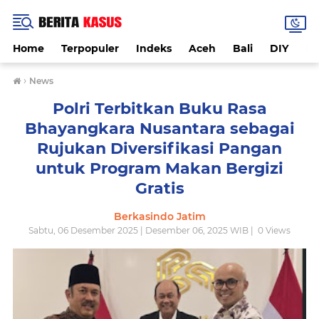
Home
Terpopuler
Indeks
Aceh
Bali
DIY
De
›
News
Polri Terbitkan Buku Rasa
Bhayangkara Nusantara sebagai
Rujukan Diversifikasi Pangan
untuk Program Makan Bergizi
Gratis
Berkasindo Jatim
Sabtu, 06 Desember 2025 | Desember 06, 2025 WIB |
0
Views