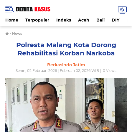
Home
Terpopuler
Indeks
Aceh
Bali
DIY
De
›
News
Polresta Malang Kota Dorong
Rehabilitasi Korban Narkoba
Berkasindo Jatim
Senin, 02 Februari 2026 | Februari 02, 2026 WIB |
0
Views