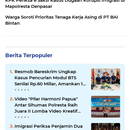
KPK Periksa 6 Saksi Kasus Dugaan Korupsi Imigrasi di
Mapolresta Denpasar
Warga Soroti Prioritas Tenaga Kerja Asing di PT BAI
Bintan
Berita Terpopuler
Resmob Bareskrim Ungkap
Kasus Pencurian Modul BTS
Senilai Rp.60 Miliar, Amankan 12
Tersangka
Video "Pilar Harmoni Papua"
Antar Sihumas Polresta Raih
Juara II Lomba Video Kreatif
Hari Bhayangkara ke-80
Imigrasi Periksa Penjamin Dua