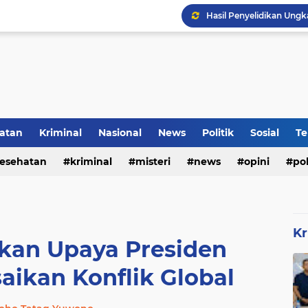
DVI Polda Jatim Serahk
atan
Kriminal
Nasional
News
Politik
Sosial
Te
esehatan
kriminal
misteri
news
opini
pol
Kr
rkan Upaya Presiden
aikan Konflik Global