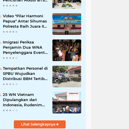
Pencurian Modul BTS
Senilai Rp.60 Miliar,
Amankan 12 Tersangka
Video "Pilar Harmoni
Papua" Antar Sihumas
Polresta Raih Juara II
Lomba Video Kreatif
Hari Bhayangkara ke-
80
Imigrasi Periksa
Penjamin Dua WNA
Penyelenggara Event
Bali Silent Disco
‎Tempatkan Personel di
SPBU Wujudkan
Distribusi BBM Tertib
Hadirkan Kenyamanan
Masyarakat
25 WN Vietnam
Dipulangkan dari
Indonesia, Rudenim
Tanjungpinang
Pastikan Proses Sesuai
Prosedur
Lihat Selengkapnya