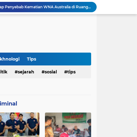
Hasil Penyelidikan Ungkap Penyebab Kematian WNA Australia di Ruang Detensi Imigrasi
Penemuan Jenazah Perempuan di Kos Denpasar Gegerkan Warga, Polisi Lakukan Penyelidikan dan Autopsi
Satlantas Denpasar Bongkar Kronologi Dugaan Pelayanan SIM di Luar Prosedur
Tragedi Dini Hari Jembatan Merah Youtefa, Tim Gabungan Evakuasi Korban Pemancing Jatuh ke Laut
25 WN Vietnam Dipulangkan dari Indonesia, Rudenim Tanjungpinang Pastikan Proses Sesuai Prosedur
an Jenazah Kelima Korban KM Mutiara Sentosa II
Polresta Denpasar Ungkap Kasus Narkoba, Temukan Senpi dan Airsoft Gun Saat Pengerebekan
Imigrasi Periksa Penjamin Dua WNA Penyelenggara Event Bali Silent Disco
khnologi
Tips
Polres Pasuruan Tegaskan Komitmen Penegakan Disiplin, Propam Dalami Dugaan Pelanggaran Anggota
itik
sejarah
sosial
tips
Polres Pasuruan Bongkar Jaringan Peredaran Narkoba Amankan Tiga Orang Tersangka
iminal