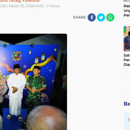
oho Tatag Yuwono
026 | Maret 05, 2026 WIB |
0
Views
Res
Ung
Pen
SHARE
Sen
Ama
‎Sa
Per
Dia
Be