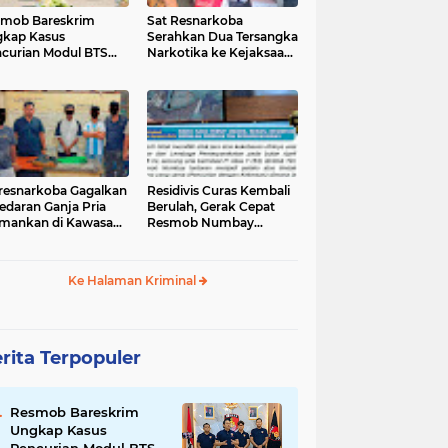
mob Bareskrim
Sat Resnarkoba
kap Kasus
Serahkan Dua Tersangka
curian Modul BTS
Narkotika ke Kejaksaan
ilai Rp.60 Miliar,
Negeri Jayapura
nkan 12 Tersangka
tresnarkoba Gagalkan
‎Residivis Curas Kembali
edaran Ganja Pria
Berulah, Gerak Cepat
mankan di Kawasan
Resmob Numbay
Berhasil Ciduk Pelaku &
Ke Halaman Kriminal
rita Terpopuler
Resmob Bareskrim
Ungkap Kasus