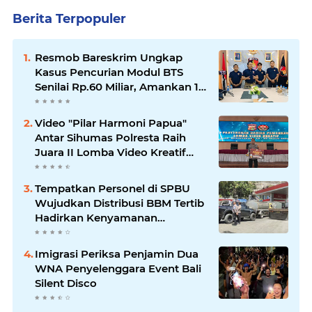
Berita Terpopuler
Resmob Bareskrim Ungkap
Kasus Pencurian Modul BTS
Senilai Rp.60 Miliar, Amankan 12
Tersangka
Video "Pilar Harmoni Papua"
Antar Sihumas Polresta Raih
Juara II Lomba Video Kreatif
Hari Bhayangkara ke-80
‎Tempatkan Personel di SPBU
Wujudkan Distribusi BBM Tertib
Hadirkan Kenyamanan
Masyarakat
Imigrasi Periksa Penjamin Dua
WNA Penyelenggara Event Bali
Silent Disco