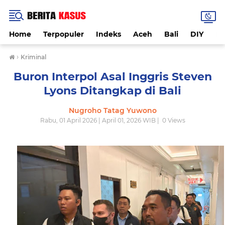
Home
Terpopuler
Indeks
Aceh
Bali
DIY
De
›
Kriminal
Buron Interpol Asal Inggris Steven
Lyons Ditangkap di Bali
Nugroho Tatag Yuwono
Rabu, 01 April 2026 | April 01, 2026 WIB |
0
Views