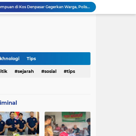
Penemuan Jenazah Perempuan di Kos Denpasar Gegerkan Warga, Polisi Lakukan Penyelidikan dan Autopsi
Satlantas Denpasar Bongkar Kronologi Dugaan Pelayanan SIM di Luar Prosedur
Tragedi Dini Hari Jembatan Merah Youtefa, Tim Gabungan Evakuasi Korban Pemancing Jatuh ke Laut
Resmob Bareskrim Ungkap Kasus Pencurian Modul BTS Senilai Rp.60 Miliar, Amankan 12 Tersangka
Deteni WNA Australia Meninggal Saat Menunggu Deportasi, Imigrasi Ngurah Rai Sampaikan Penjelasan
Polresta Denpasar Ungkap Kasus Narkoba, Temukan Senpi dan Airsoft Gun Saat Pengerebekan
Imigrasi Periksa Penjamin Dua WNA Penyelenggara Event Bali Silent Disco
Polres Pasuruan Tegaskan Komitmen Penegakan Disiplin, Propam Dalami Dugaan Pelanggaran Anggota
khnologi
Tips
Polres Pasuruan Bongkar Jaringan Peredaran Narkoba Amankan Tiga Orang Tersangka
itik
sejarah
sosial
tips
Hasil Penyelidikan Ungkap Penyebab Kematian WNA Australia di Ruang Detensi Imigrasi
iminal