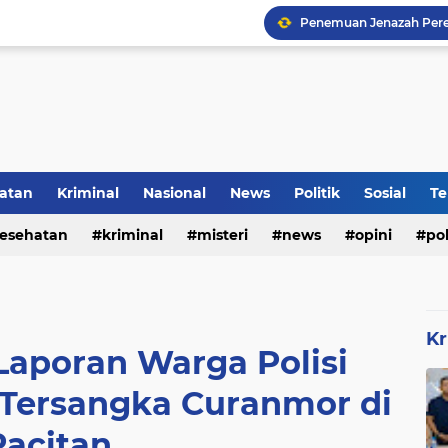
atan
Kriminal
Nasional
News
Politik
Sosial
Te
esehatan
kriminal
misteri
news
opini
pol
Kr
Laporan Warga Polisi
 Tersangka Curanmor di
Pacitan