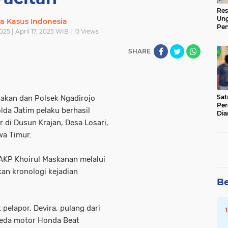
Res
Ung
ta Kasus Indonesia
Pen
025 | April 17, 2025 WIB |
0
Views
Sen
Ama
SHARE
‎Sa
lakan dan Polsek Ngadirojo
Per
lda Jatim pelaku berhasil
Dia
 di Dusun Krajan, Desa Losari,
wa Timur.
 AKP Khoirul Maskanan melalui
an kronologi kejadian
Be
pelapor, Devira, pulang dari
eda motor Honda Beat