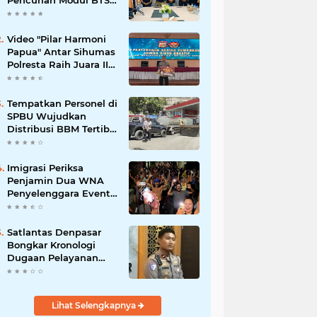
Pencurian Modul BTS
Senilai Rp.60 Miliar,
Amankan 12 Tersangka
Video "Pilar Harmoni
Papua" Antar Sihumas
Polresta Raih Juara II
Lomba Video Kreatif
Hari Bhayangkara ke-
80
‎Tempatkan Personel di
SPBU Wujudkan
Distribusi BBM Tertib
Hadirkan Kenyamanan
Masyarakat
Imigrasi Periksa
Penjamin Dua WNA
Penyelenggara Event
Bali Silent Disco
Satlantas Denpasar
Bongkar Kronologi
Dugaan Pelayanan
SIM di Luar Prosedur
Lihat Selengkapnya