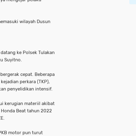
 memasuki wilayah Dusun
 datang ke Polsek Tulakan
u Suyitno.
 bergerak cepat. Beberapa
 kejadian perkara (TKP),
n penyelidikan intensif.
i kerugian materiil akibat
r Honda Beat tahun 2022
ZE.
PKB motor pun turut