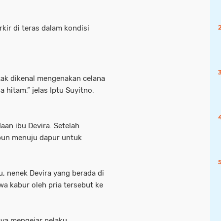
ir di teras dalam kondisi
 tak dikenal mengenakan celana
 hitam,” jelas Iptu Suyitno,
an ibu Devira. Setelah
 pun menuju dapur untuk
 nenek Devira yang berada di
wa kabur oleh pria tersebut ke
ya mengejar pelaku