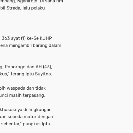
embang, Ngadirojo. Di sana tim
l Strada, lalu pelaku
l 363 ayat (1) ke-5e KUHP
rena mengambil barang dalam
g, Ponorogo dan AH (43),
us,” terang Iptu Suyitno.
bih waspada dan tidak
nci masih terpasang.
, khususnya di lingkungan
kan sepeda motor dengan
 sebentar,” pungkas Iptu