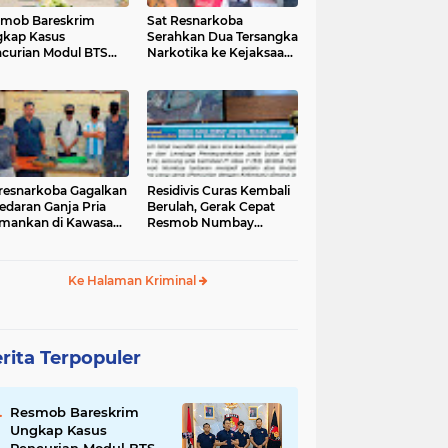
mob Bareskrim
Sat Resnarkoba
kap Kasus
Serahkan Dua Tersangka
curian Modul BTS
Narkotika ke Kejaksaan
ilai Rp.60 Miliar,
Negeri Jayapura
nkan 12 Tersangka
tresnarkoba Gagalkan
‎Residivis Curas Kembali
edaran Ganja Pria
Berulah, Gerak Cepat
mankan di Kawasan
Resmob Numbay
Berhasil Ciduk Pelaku &
Ke Halaman Kriminal
rita Terpopuler
Resmob Bareskrim
Ungkap Kasus