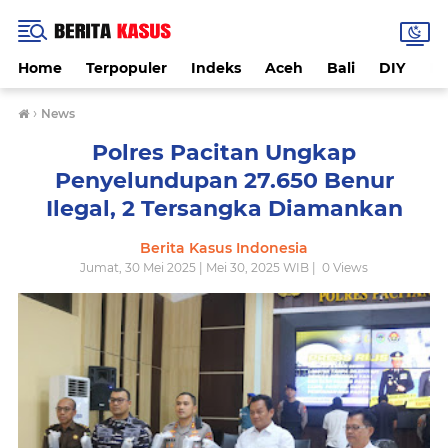
Home
Terpopuler
Indeks
Aceh
Bali
DIY
De
›
News
Polres Pacitan Ungkap
Penyelundupan 27.650 Benur
Ilegal, 2 Tersangka Diamankan
Berita Kasus Indonesia
Jumat, 30 Mei 2025 | Mei 30, 2025 WIB |
0
Views