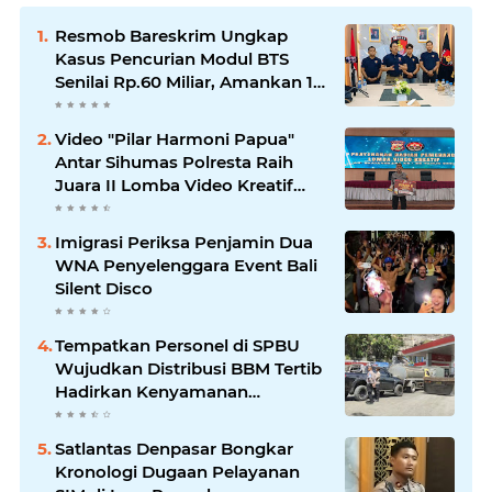
Resmob Bareskrim Ungkap
Kasus Pencurian Modul BTS
Senilai Rp.60 Miliar, Amankan 12
Tersangka
Video "Pilar Harmoni Papua"
Antar Sihumas Polresta Raih
Juara II Lomba Video Kreatif
Hari Bhayangkara ke-80
Imigrasi Periksa Penjamin Dua
WNA Penyelenggara Event Bali
Silent Disco
‎Tempatkan Personel di SPBU
Wujudkan Distribusi BBM Tertib
Hadirkan Kenyamanan
Masyarakat
Satlantas Denpasar Bongkar
Kronologi Dugaan Pelayanan