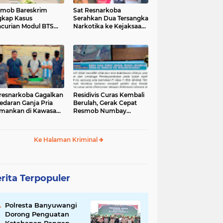
mob Bareskrim
Sat Resnarkoba
kap Kasus
Serahkan Dua Tersangka
curian Modul BTS
Narkotika ke Kejaksaan
ilai Rp.60 Miliar,
Negeri Jayapura
nkan 12 Tersangka
tresnarkoba Gagalkan
‎Residivis Curas Kembali
edaran Ganja Pria
Berulah, Gerak Cepat
mankan di Kawasan
Resmob Numbay
Berhasil Ciduk Pelaku &
Ke Halaman Kriminal
rita Terpopuler
Polresta Banyuwangi
Dorong Penguatan