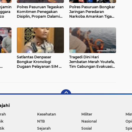
enjamin
Polres Pasuruan Tegaskan
Polres Pasuruan Bongkar
ggara
Komitmen Penegakan
Jaringan Peredaran
sco
Disiplin, Propam Dalami
Narkoba Amankan Tiga
Dugaan Pelanggaran
Orang Tersangka
Anggota
Satlantas Denpasar
Tragedi Dini Hari
Bongkar Kronologi
Jembatan Merah Youtefa,
Dugaan Pelayanan SIM di
Tim Gabungan Evakuasi
kan
Luar Prosedur
Korban Pemancing Jatuh
utopsi
ke Laut
ajahi
rah
Kesehatan
Militer
Mis
ik
NTB
Nasional
Opi
tik
Sejarah
Sosial
Spi