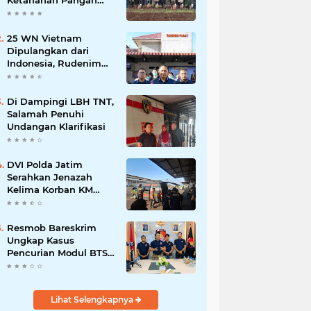
Ketahanan Pangan
Lewat Penanaman
Jagung Kuartal IV
2025
25 WN Vietnam
Dipulangkan dari
Indonesia, Rudenim
Tanjungpinang
Pastikan Proses Sesuai
Prosedur
Di Dampingi LBH TNT,
Salamah Penuhi
Undangan Klarifikasi
DVI Polda Jatim
Serahkan Jenazah
Kelima Korban KM
Mutiara Sentosa II
Resmob Bareskrim
Ungkap Kasus
Pencurian Modul BTS
Senilai Rp.60 Miliar,
Amankan 12 Tersangka
Lihat Selengkapnya