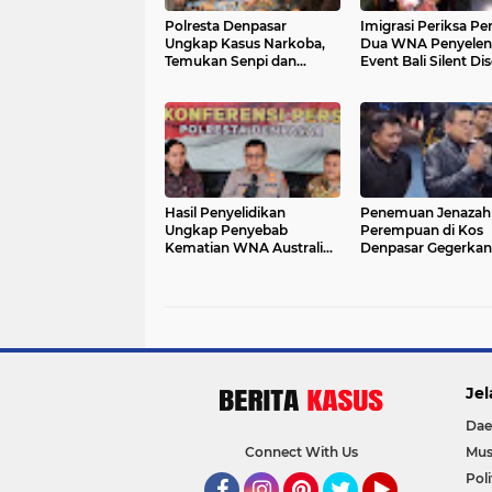
Polresta Denpasar
Imigrasi Periksa P
Ungkap Kasus Narkoba,
Dua WNA Penyelen
Temukan Senpi dan
Event Bali Silent Di
Airsoft Gun Saat
Pengerebekan
Hasil Penyelidikan
Penemuan Jenazah
Ungkap Penyebab
Perempuan di Kos
Kematian WNA Australia
Denpasar Gegerkan
di Ruang Detensi Imigrasi
Warga, Polisi Laku
Penyelidikan dan A
Jel
Dae
Connect With Us
Mus
Poli