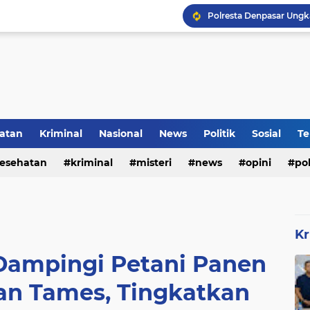
atan
Kriminal
Nasional
News
Politik
Sosial
Te
DVI Polda Jatim Serahk
esehatan
kriminal
misteri
news
opini
pol
Kr
 Dampingi Petani Panen
han Tames, Tingkatkan