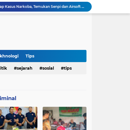
Polresta Denpasar Ungkap Kasus Narkoba, Temukan Senpi dan Airsoft Gun Saat Pengerebekan
Imigrasi Periksa Penjamin Dua WNA Penyelenggara Event Bali Silent Disco
Polres Pasuruan Tegaskan Komitmen Penegakan Disiplin, Propam Dalami Dugaan Pelanggaran Anggota
Polres Pasuruan Bongkar Jaringan Peredaran Narkoba Amankan Tiga Orang Tersangka
Hasil Penyelidikan Ungkap Penyebab Kematian WNA Australia di Ruang Detensi Imigrasi
Penemuan Jenazah Perempuan di Kos Denpasar Gegerkan Warga, Polisi Lakukan Penyelidikan dan Autopsi
Satlantas Denpasar Bongkar Kronologi Dugaan Pelayanan SIM di Luar Prosedur
Tragedi Dini Hari Jembatan Merah Youtefa, Tim Gabungan Evakuasi Korban Pemancing Jatuh ke Laut
khnologi
Tips
25 WN Vietnam Dipulangkan dari Indonesia, Rudenim Tanjungpinang Pastikan Proses Sesuai Prosedur
an Jenazah Kelima Korban KM Mutiara Sentosa II
itik
sejarah
sosial
tips
iminal