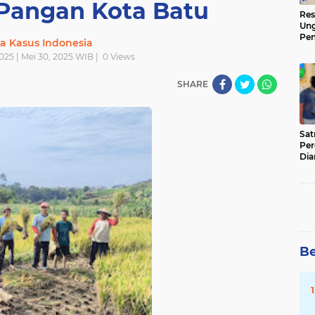
Pangan Kota Batu
Res
Ung
Pen
ta Kasus Indonesia
Sen
025 | Mei 30, 2025 WIB |
0
Views
Ama
SHARE
‎Sa
Per
Dia
Be