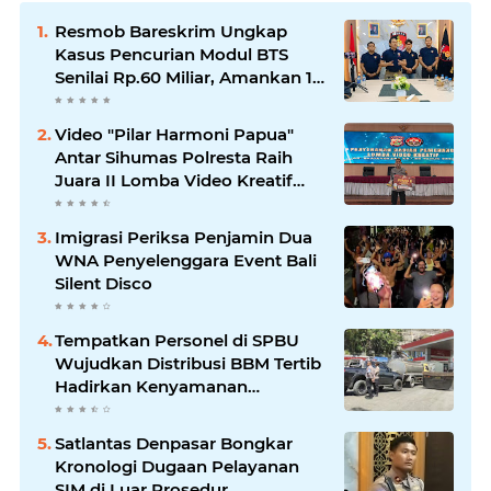
Resmob Bareskrim Ungkap
Kasus Pencurian Modul BTS
Senilai Rp.60 Miliar, Amankan 12
Tersangka
Video "Pilar Harmoni Papua"
Antar Sihumas Polresta Raih
Juara II Lomba Video Kreatif
Hari Bhayangkara ke-80
Imigrasi Periksa Penjamin Dua
WNA Penyelenggara Event Bali
Silent Disco
‎Tempatkan Personel di SPBU
Wujudkan Distribusi BBM Tertib
Hadirkan Kenyamanan
Masyarakat
Satlantas Denpasar Bongkar
Kronologi Dugaan Pelayanan
SIM di Luar Prosedur