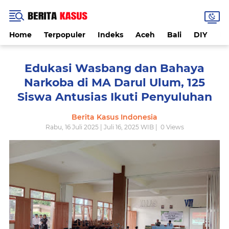
Home
Terpopuler
Indeks
Aceh
Bali
DIY
De
Edukasi Wasbang dan Bahaya
Narkoba di MA Darul Ulum, 125
Siswa Antusias Ikuti Penyuluhan
Berita Kasus Indonesia
Rabu, 16 Juli 2025 | Juli 16, 2025 WIB |
0
Views