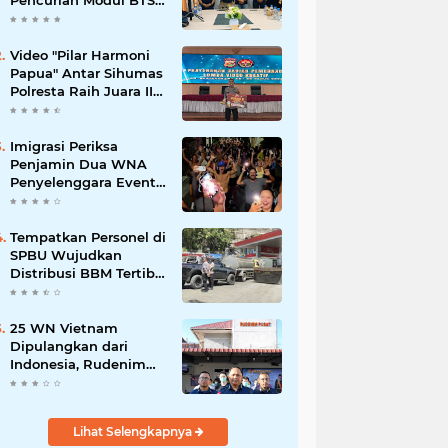
Pencurian Modul BTS
Senilai Rp.60 Miliar,
Amankan 12 Tersangka
Video "Pilar Harmoni
Papua" Antar Sihumas
Polresta Raih Juara II
Lomba Video Kreatif
Hari Bhayangkara ke-
80
Imigrasi Periksa
Penjamin Dua WNA
Penyelenggara Event
Bali Silent Disco
‎Tempatkan Personel di
SPBU Wujudkan
Distribusi BBM Tertib
Hadirkan Kenyamanan
Masyarakat
25 WN Vietnam
Dipulangkan dari
Indonesia, Rudenim
Tanjungpinang
Pastikan Proses Sesuai
Prosedur
Lihat Selengkapnya