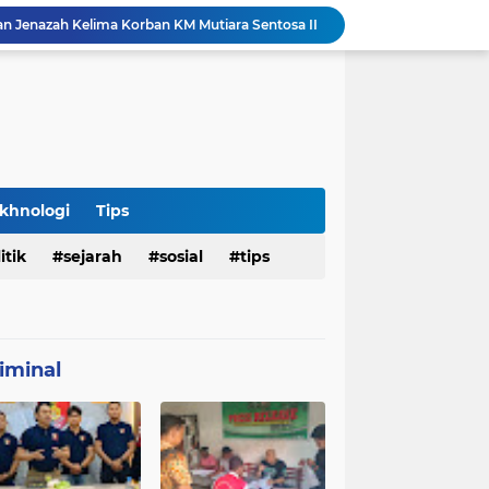
an Jenazah Kelima Korban KM Mutiara Sentosa II
Polresta Denpasar Ungkap Kasus Narkoba, Temukan Senpi dan Airsoft Gun Saat Pengerebekan
Imigrasi Periksa Penjamin Dua WNA Penyelenggara Event Bali Silent Disco
Polres Pasuruan Tegaskan Komitmen Penegakan Disiplin, Propam Dalami Dugaan Pelanggaran Anggota
Polres Pasuruan Bongkar Jaringan Peredaran Narkoba Amankan Tiga Orang Tersangka
Hasil Penyelidikan Ungkap Penyebab Kematian WNA Australia di Ruang Detensi Imigrasi
Penemuan Jenazah Perempuan di Kos Denpasar Gegerkan Warga, Polisi Lakukan Penyelidikan dan Autopsi
Satlantas Denpasar Bongkar Kronologi Dugaan Pelayanan SIM di Luar Prosedur
khnologi
Tips
Tragedi Dini Hari Jembatan Merah Youtefa, Tim Gabungan Evakuasi Korban Pemancing Jatuh ke Laut
itik
sejarah
sosial
tips
25 WN Vietnam Dipulangkan dari Indonesia, Rudenim Tanjungpinang Pastikan Proses Sesuai Prosedur
iminal