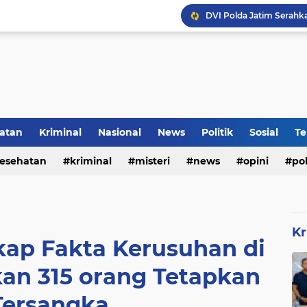
DVI Polda Jatim Serahk
atan
Kriminal
Nasional
News
Politik
Sosial
Te
esehatan
kriminal
misteri
news
opini
pol
Kr
kap Fakta Kerusuhan di
an 315 orang Tetapkan
Tersangka