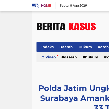
HOME
Sabtu
8 Agu 2026
Indeks
Daerah
Hukum
Keseh
Video
daerah
hukum
k
Polda Jatim Ung
Surabaya Amank
33 