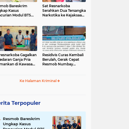
mob Bareskrim
Sat Resnarkoba
kap Kasus
Serahkan Dua Tersangka
curian Modul BTS
Narkotika ke Kejaksaan
ilai Rp.60 Miliar,
Negeri Jayapura
nkan 12 Tersangka
tresnarkoba Gagalkan
‎Residivis Curas Kembali
edaran Ganja Pria
Berulah, Gerak Cepat
mankan di Kawasan
Resmob Numbay
Berhasil Ciduk Pelaku &
Ke Halaman Kriminal
rita Terpopuler
Resmob Bareskrim
Ungkap Kasus