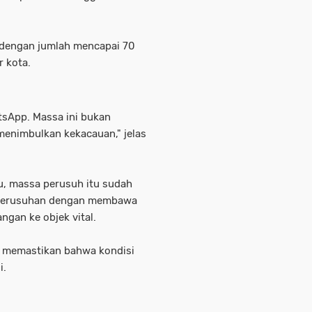
.
 dengan jumlah mencapai 70
r kota.
tsApp. Massa ini bukan
menimbulkan kekacauan," jelas
u, massa perusuh itu sudah
 kerusuhan dengan membawa
gan ke objek vital.
im memastikan bahwa kondisi
i.