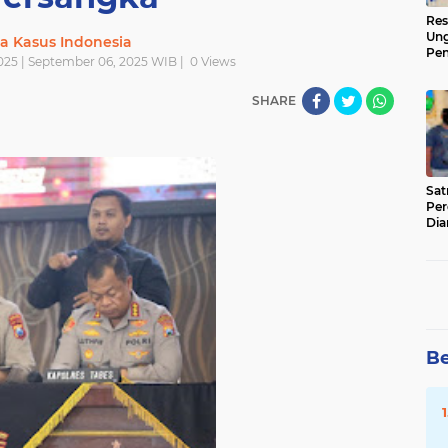
Res
Ung
ta Kasus Indonesia
Pen
025 | September 06, 2025 WIB |
0
Views
Sen
Ama
SHARE
‎Sa
Per
Dia
Be