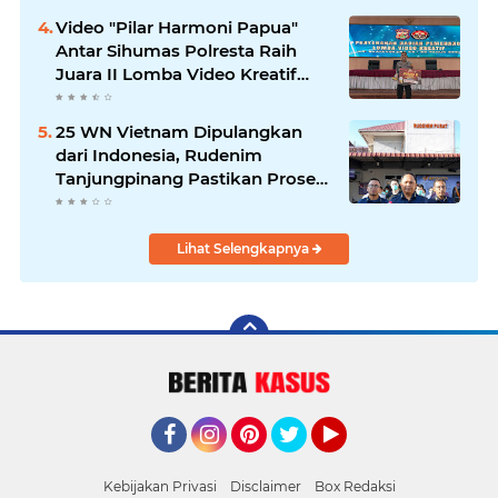
Video "Pilar Harmoni Papua"
Antar Sihumas Polresta Raih
Juara II Lomba Video Kreatif
Hari Bhayangkara ke-80
25 WN Vietnam Dipulangkan
dari Indonesia, Rudenim
Tanjungpinang Pastikan Proses
Sesuai Prosedur
Lihat Selengkapnya
Facebook
Instagram
Pinterest
Twitter
YouTube
Kebijakan Privasi
Disclaimer
Box Redaksi