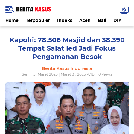
Home
Terpopuler
Indeks
Aceh
Bali
DIY
De
Kapolri: 78.506 Masjid dan 38.390
Tempat Salat Ied Jadi Fokus
Pengamanan Besok
Berita Kasus Indonesia
Senin, 31 Maret 2025 | Maret 31, 2025 WIB |
0
Views