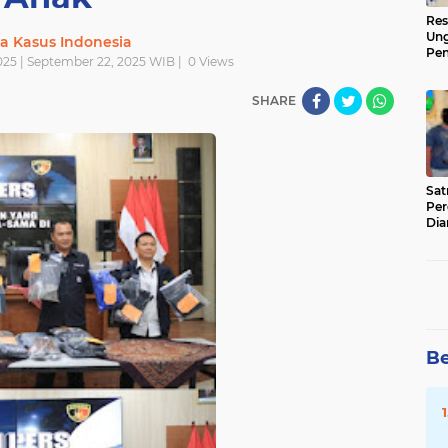
Res
Ung
ta Kasus Indonesia
Pen
025 | September 22, 2025 WIB |
0
Views
Sen
Ama
SHARE
‎Sa
Per
Dia
Be