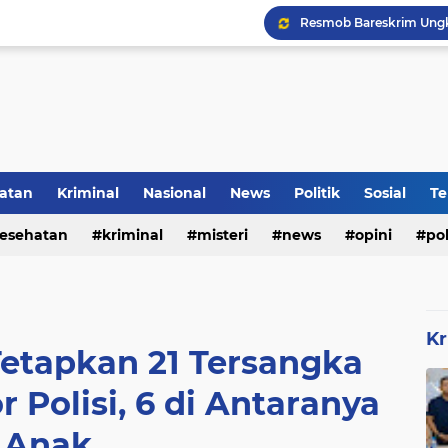
DVI Polda Jatim Serahk
atan
Kriminal
Nasional
News
Politik
Sosial
Te
esehatan
kriminal
misteri
news
opini
pol
Kr
Tetapkan 21 Tersangka
 Polisi, 6 di Antaranya
Anak