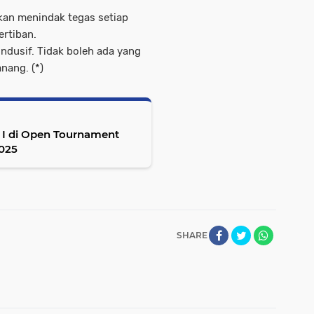
kan menindak tegas setiap
ertiban.
ndusif. Tidak boleh ada yang
nang. (*)
a I di Open Tournament
2025
SHARE