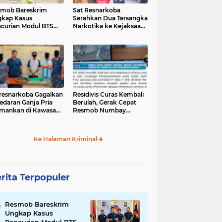
mob Bareskrim
Sat Resnarkoba
kap Kasus
Serahkan Dua Tersangka
curian Modul BTS
Narkotika ke Kejaksaan
ilai Rp.60 Miliar,
Negeri Jayapura
nkan 12 Tersangka
tresnarkoba Gagalkan
‎Residivis Curas Kembali
edaran Ganja Pria
Berulah, Gerak Cepat
mankan di Kawasan
Resmob Numbay
Berhasil Ciduk Pelaku &
Ke Halaman Kriminal
rita Terpopuler
Resmob Bareskrim
Ungkap Kasus