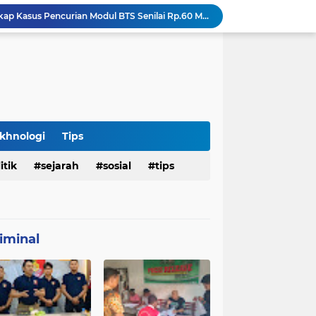
Resmob Bareskrim Ungkap Kasus Pencurian Modul BTS Senilai Rp.60 Miliar, Amankan 12 Tersangka
an Jenazah Kelima Korban KM Mutiara Sentosa II
Polresta Denpasar Ungkap Kasus Narkoba, Temukan Senpi dan Airsoft Gun Saat Pengerebekan
Imigrasi Periksa Penjamin Dua WNA Penyelenggara Event Bali Silent Disco
Polres Pasuruan Tegaskan Komitmen Penegakan Disiplin, Propam Dalami Dugaan Pelanggaran Anggota
Polres Pasuruan Bongkar Jaringan Peredaran Narkoba Amankan Tiga Orang Tersangka
Hasil Penyelidikan Ungkap Penyebab Kematian WNA Australia di Ruang Detensi Imigrasi
Penemuan Jenazah Perempuan di Kos Denpasar Gegerkan Warga, Polisi Lakukan Penyelidikan dan Autopsi
khnologi
Tips
Satlantas Denpasar Bongkar Kronologi Dugaan Pelayanan SIM di Luar Prosedur
itik
sejarah
sosial
tips
Tragedi Dini Hari Jembatan Merah Youtefa, Tim Gabungan Evakuasi Korban Pemancing Jatuh ke Laut
iminal