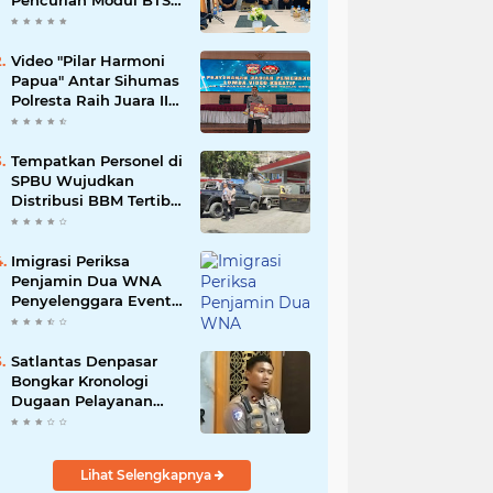
Pencurian Modul BTS
Senilai Rp.60 Miliar,
Amankan 12 Tersangka
Video "Pilar Harmoni
Papua" Antar Sihumas
Polresta Raih Juara II
Lomba Video Kreatif
Hari Bhayangkara ke-
80
‎Tempatkan Personel di
SPBU Wujudkan
Distribusi BBM Tertib
Hadirkan Kenyamanan
Masyarakat
Imigrasi Periksa
Penjamin Dua WNA
Penyelenggara Event
Bali Silent Disco
Satlantas Denpasar
Bongkar Kronologi
Dugaan Pelayanan
SIM di Luar Prosedur
Lihat Selengkapnya