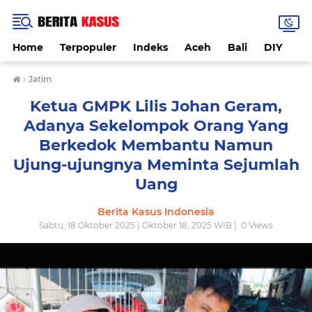
Home
Terpopuler
Indeks
Aceh
Bali
DIY
De
›
Jatim
Ketua GMPK Lilis Johan Geram,
Adanya Sekelompok Orang Yang
Berkedok Membantu Namun
Ujung-ujungnya Meminta Sejumlah
Uang
Berita Kasus Indonesia
Sabtu, 18 Oktober 2025 | Oktober 18, 2025 WIB |
0
Views