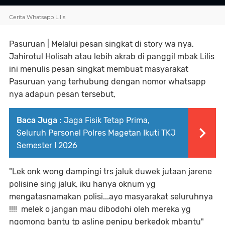
Cerita Whatsapp Lilis
Pasuruan | Melalui pesan singkat di story wa nya,
Jahirotul Holisah atau lebih akrab di panggil mbak Lilis
ini menulis pesan singkat membuat masyarakat
Pasuruan yang terhubung dengan nomor whatsapp
nya adapun pesan tersebut,
Baca Juga :
Jaga Fisik Tetap Prima,
Seluruh Personel Polres Magetan Ikuti TKJ
Semester I 2026
"Lek onk wong dampingi trs jaluk duwek jutaan jarene
polisine sing jaluk, iku hanya oknum yg
mengatasnamakan polisi...ayo masyarakat seluruhnya
!!!!
melek o jangan mau dibodohi oleh mereka yg
ngomong bantu tp asline penipu berkedok mbantu"