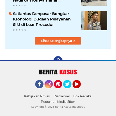
Hadirkan Kenyamanan
Masyarakat
Satlantas Denpasar Bongkar
Kronologi Dugaan Pelayanan
SIM di Luar Prosedur
Lihat Selengkapnya
Facebook
Instagram
Pinterest
Twitter
YouTube
Kebijakan Privasi
Disclaimer
Box Redaksi
Pedoman Media Siber
Copyright ©
2026 Berita Kasus Indonesia